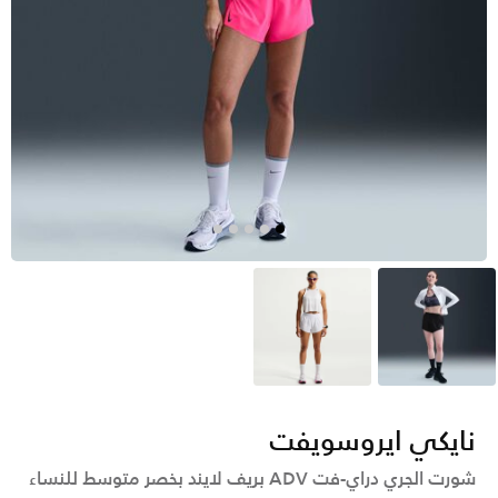
أسود
أبيض
نايكي ايروسويفت
شورت الجري دراي-فت ADV بريف لايند بخصر متوسط للنساء