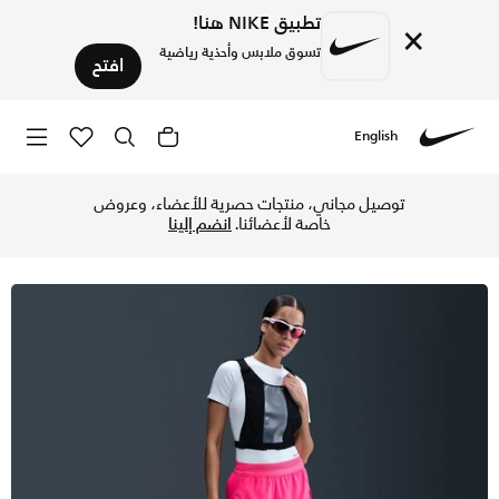
تطبيق NIKE هنا!
×
تسوق ملابس وأحذية رياضية
افتح
English
Nike
تسوق نايكي ايروسويفت شورت الجري دراي-فت ADV بريف لايند بخصر متوسط للنساء - 8 سم (تقريبا) - هايبر بينك/أسود في قطر عبر موقع نايكي اونلاين، واكتشف أحدث التشكيلات والإصدارات الحصرية. احصل على توصيل وإرجاع مجاني✓ دفع نقداً ✓ عبر تطبيق تابي ✓ وغيرها من الوسائل.
توصيل مجاني، منتجات حصرية للأعضاء، وعروض
خاصة لأعضائنا.
انضم إلينا