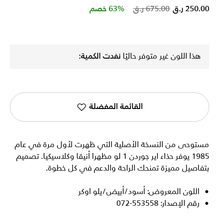
Price reduced from
to
250.00 ر.ق
675.00 ر.ق
63% خصم
هذا اللون غير متوفر حاليًا
نفدت الكمية:
القائمة المفضلة
مستوحى من النسخة الأصلية التي ظهرت لأول مرة في عام
1985 يوفر حذاء اير جوردن 1 لو مظهرا أنيقا وكلاسيكيا. تصميم
بتفاصيل مميزة تمنحك الراحة والدعم في كل خطوة.
اللون المعروض: أسود/أبيض/يلو اوكر
رقم الإصدار: 553558-072