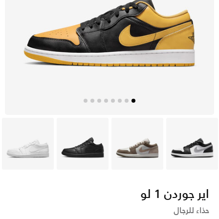
رمادي
رمادي
أسود
أبيض
اير جوردن 1 لو
حذاء للرجال