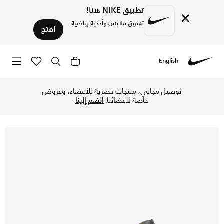
تطبيق NIKE هنا!
×
تسوق ملابس وأحذية رياضية
افتح
English
Nike
تسوق اير جوردن 1 لو حذاء للرجال - أسود/أبيض/يلو اوكر في قطر عبر موقع نايكي اونلاين، واكتشف أحدث التشكيلات والإصدارات الحصرية. احصل على توصيل وإرجاع مجاني✓ دفع نقداً ✓ عبر تطبيق تابي ✓ وغيرها من الوسائل.
توصيل مجاني، منتجات حصرية للأعضاء، وعروض
خاصة لأعضائنا.
انضم إلينا