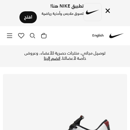
تطبيق NIKE هنا!
×
تسوق ملابس وأحذية رياضية
افتح
English
Nike
تسوق اير جوردن 14 ريترو حذاء - أبيض/فارسيتي ريد/أسود/ميتالك سيلفر في قطر عبر موقع نايكي اونلاين، واكتشف أحدث التشكيلات والإصدارات الحصرية. احصل على توصيل وإرجاع مجاني✓ دفع نقداً ✓ عبر تطبيق تابي ✓ وغيرها من الوسائل.
توصيل مجاني، منتجات حصرية للأعضاء، وعروض
خاصة لأعضائنا.
انضم إلينا