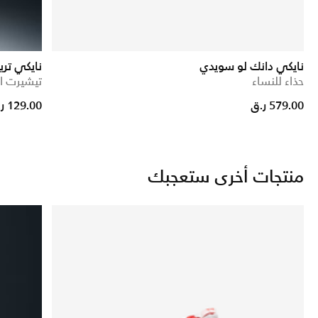
نايكي دانك لو سويدي
نايكي تري
حذاء للنساء
تيشيرت ا
from
579.00 ر.ق
129.00 ر.ق
منتجات أخرى ستعجبك