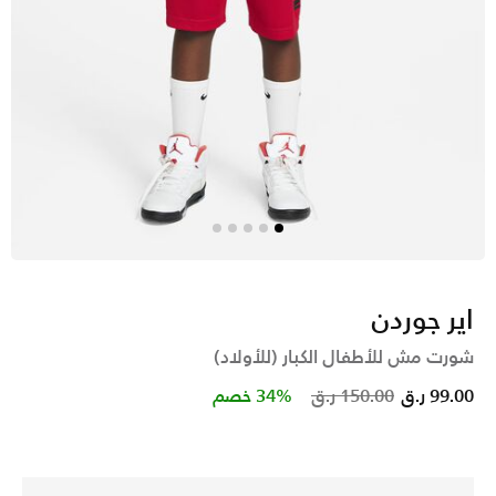
اير جوردن
شورت مش للأطفال الكبار (للأولاد)
Price reduced from
to
99.00 ر.ق
150.00 ر.ق
34% خصم