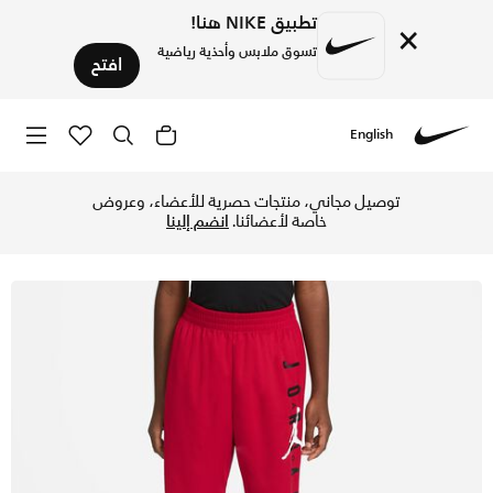
تطبيق NIKE هنا!
×
تسوق ملابس وأحذية رياضية
افتح
English
Nike
تسوق اير جوردن شورت مش للأطفال الكبار (للأولاد) - جيم ريد ف
توصيل مجاني، منتجات حصرية للأعضاء، وعروض
خاصة لأعضائنا.
انضم إلينا