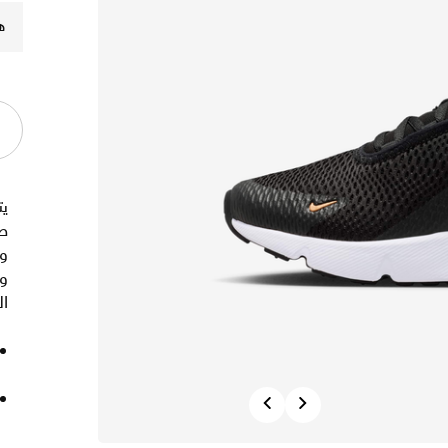
ه
وت
ال
Previous
Next