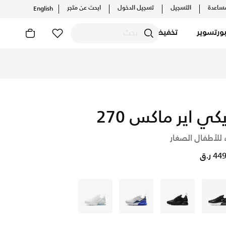
ساعدة
التسجيل
تسجيل الدخول
ابحث عن متجر
English
ورتسوير
تخفيضات
يكي اير ماكس 270
 للأطفال الصغار
4 ر.ق
أسود
أسود
رمادي
أبيض