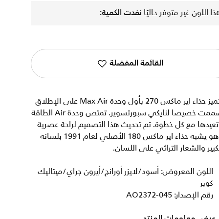
ذا اللون غير متوفر حاليًا
نفدت الكمية:
القائمة المفضلة
يتميز حذاء اير ماكس 270 بأول وحدة Max Air على الإطلاق
صممت خصيصا لنايكي سبورتسوير. تمتص وحدة Air الطاقة
عيدها مع كل خطوة. تم تحديث هذا التصميم لراحة عصرية
وهو يشبه حذاء اير ماكس 180 الأصلي لعام 1991 بلسانه
كبير والشعار التراثي على اللسان.
اللون المعروض: أسود/لايزر أورانج/أيرون جراي/ميتاليك
كوبر
رقم الإصدار: AO2372-045
عرض معلومات المنتج