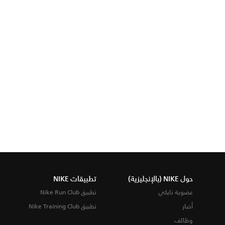
حول NIKE (بالإنجليزية)
تطبيقات NIKE
عضوية نايكي
تطبيق Nike Run Club
أخبار
تطبيق Nike Training Club
وظائف