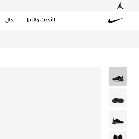
الأحدث والأبرز
رجال
Nike
تسوق نايكي اير ماكس 270 حذاء للأطفال الصغار - أسود/لايزر أورانج/أيرون جراي/ميتاليك كوبر في قطر عبر موقع نايكي اونلاين، واكتشف أحدث التشكيلات والإصدارات الحصرية. احصل على توصيل وإرجاع مجاني✓ دفع نقداً ✓ عبر تطبيق تابي ✓ وغيرها من الوسائل.