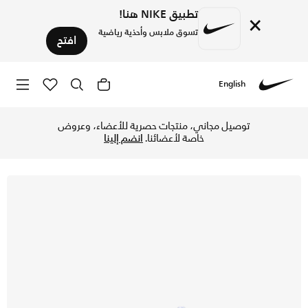
تطبيق NIKE هنا!
×
تسوق ملابس وأحذية رياضية
افتح
English
Nike
تسوق نايكي اير ماكس 95 حذاء للأطفال الصغار - أسود/بينك فوم/أبيض/ميديوم جراي في قطر عبر موقع نايكي اونلاين، واكتشف أحدث التشكيلات والإصدارات الحصرية. احصل على توصيل وإرجاع مجاني✓ دفع نقداً ✓ عبر تطبيق تابي ✓ وغيرها من الوسائل.
توصيل مجاني، منتجات حصرية للأعضاء، وعروض
خاصة لأعضائنا.
انضم إلينا