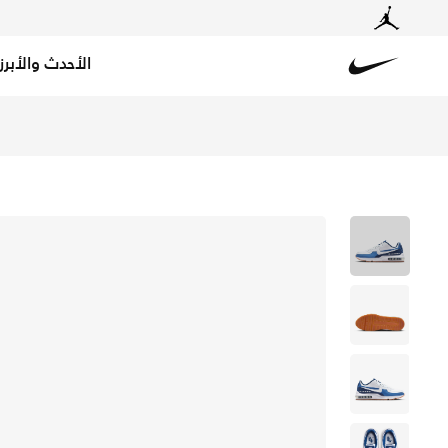
الأحدث والأبرز
Nike
تسوق اير ماكس LTD 3 حذاء للرجال - أبيض/كوستال بلو/ستار بلو/أبيض في قطر عبر موقع نايكي اونلاين، واكتشف أحدث التشكيلات والإصدارات الحصرية. احصل على توصيل وإرجاع مجاني✓ دفع نقداً ✓ عبر تطبيق تابي ✓ وغيرها من الوسائل.