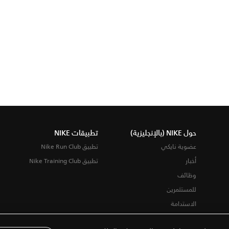
حول NIKE (بالإنجليزية)
تطبيقات NIKE
عضوية نايكي
تطبيق Nike Run Club
أخبار
تطبيق Nike Training Club
وظائف
للمستثمرين
الاستدامة