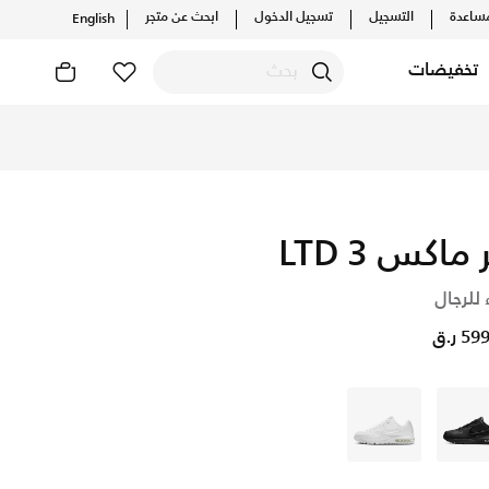
ساعدة
التسجيل
تسجيل الدخول
ابحث عن متجر
English
تخفيضات
 ماكس LTD 3
 للرجال
5 ر.ق
أسود
أبيض