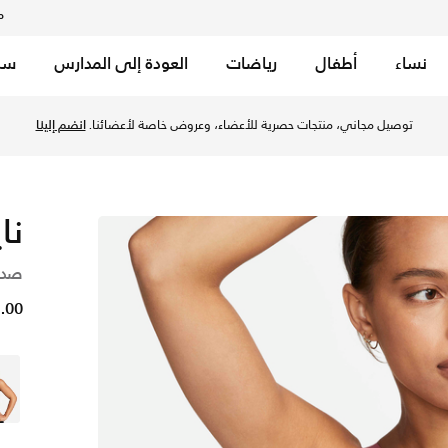
م
نساء
أطفال
رياضات
العودة إلى المدارس
سب
يل للنساء - ادوبي/ادوبي/ستون موف/أسود في قطر عبر موقع نايكي 
توصيل مجاني، منتجات حصرية للأعضاء، وعروض خاصة لأعضائنا.
انضم إلينا
نا
صدري
51.00