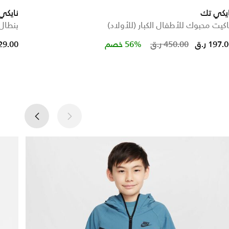
ايكي تك
نايكي 
كيت محبوك للأطفال الكبار (للأولاد)
بنطال
Price re
t
197. ر.ق
450.00 ر.ق
56% خصم
429.00 ر