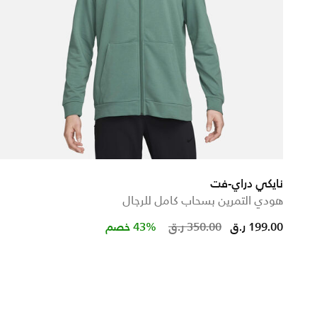
نايكي دراي-فت
هودي التمرين بسحاب كامل للرجال
uced from
Price reduced f
to
199.00 ر.ق
350.00 ر.ق
43% خصم