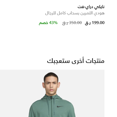
نايكي دراي-فت
هودي التمرين بسحاب كامل للرجال
uced from
Price reduced f
to
199.00 ر.ق
350.00 ر.ق
43% خصم
منتجات أخرى ستعجبك