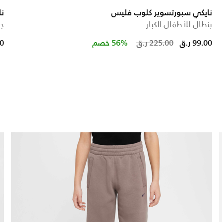
نايكي سبورتسوير كلوب فليس
ن
بنطال للأطفال الكبار
جا
duced from
o
Price red
to
99.00 ر.ق
225.00 ر.ق
56% خصم
00