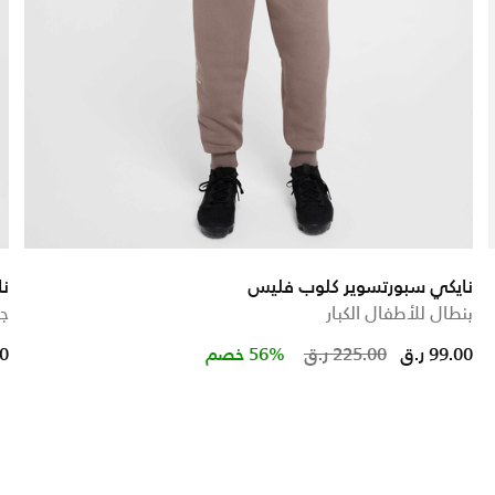
نايكي سبورتسوير كلوب فليس
ن
بنطال للأطفال الكبار
جا
duced from
o
Price red
to
99.00 ر.ق
225.00 ر.ق
56% خصم
00