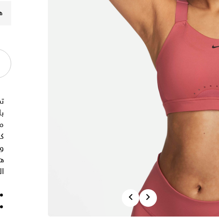
ه
ت
با
م
كم
وا
ال
Previous
Next