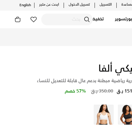
ساعدة
التسجيل
تسجيل الدخول
ابحث عن متجر
English
ورتسوير
تخفيضات
اونلاين، واكتشف أحدث التشكيلات والإصدارات الحصرية. احصل على 
يكي ألفا
ة رياضية مبطنة بدعم عال قابلة للتعديل للنساء
Price reduced from
to
1 ر.ق
350.00 ر.ق
57% خصم
أسود
أبيض