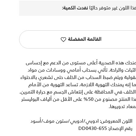
ذا اللون غير متوفر حاليًا
نفدت الكمية:
القائمة المفضلة
منحك هذه الصدرية أعلى مستوى من الدعم مع إحساس
لثبات والراحة. تأتي بسحاب أمامي ووسادات من مواد
قولبة ويتم ضبط السحاب من الخلف حتى تشعري بالاحتواء
ا إنه يمنحك التهوية اللازمة. تساعد التهوية من الأمام
لخلف في المحافظة على إنتعاش الجسم مع حرارة التمرين.
هذا المنتج مصنوع من 50% على الأقل من ألياف البوليستر
معاد تدويرها.
اللون المعروض: ادوبي/ادوبي/ستون موف/أسود
رقم الإصدار: DD0430-655