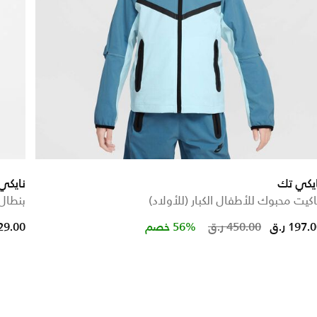
ايكي تك
نايكي 
كيت محبوك للأطفال الكبار (للأولاد)
بنطال
Price re
t
197. ر.ق
450.00 ر.ق
56% خصم
429.00 ر