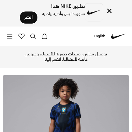
تطبيق NIKE هنا!
×
تسوق ملابس وأحذية رياضية
افتح
English
Nike
تسوق البرازيل 2026 ستيديوم الاحتياطي طقم كرة القدم جوردن ريبليكا للأطفال الصغار 3 قطع - أولد رويال/أسود في قطر عبر موقع نايكي اونلاين، واكتشف أحدث التشكيلات والإصدارات الحصرية. احصل على توصيل وإرجاع مجاني✓ دفع نقداً ✓ عبر تطبيق تابي ✓ وغيرها من الوسائل.
توصيل مجاني، منتجات حصرية للأعضاء، وعروض
خاصة لأعضائنا.
انضم إلينا