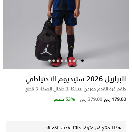
البرازيل 2026 ستيديوم الاحتياطي
طقم كرة القدم جوردن ريبليكا للأطفال الصغار 3 قطع
Price reduced from
to
179.00 ر.ق
379.00 ر.ق
53% خصم
هذا المنتج غير متوفر حاليًا
نفدت الكمية: