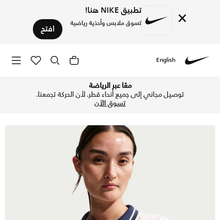
تطبيق NIKE هنا!
×
تسوق ملابس وأحذية رياضية
افتح
English
Nike
تسوق نايكي كورت كوليكشن تيشيرت بولو تنس دراي-فت كروبد للنس
معًا عبر الرياضة
توصيل مجاني إلى جميع أنحاء قطر. لأن الحركة تجمعنا.
تسوق الآن