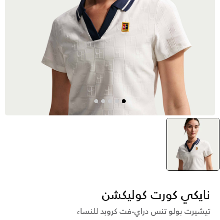
أبيض
selected
نايكي كورت كوليكشن
تيشيرت بولو تنس دراي-فت كروبد للنساء