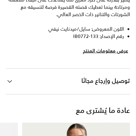
يتميز بقدرته على طرد العرق مما يساعدك على البقاء منتعشة
ومرتاحة بينما تعطيك قصته القصيرة فرصة لتنسيقه مع
الشورتات والتنانير ذات الخصر العالي.
اللون المعروض: سايل/ميدنايت نيفي
رقم الإصدار: IB0772-133
عرض معلومات المنتج
توصيل وإرجاع مجانًا
عادة ما يُشترى مع