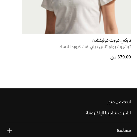
نايكي كورت كوليكشن
تيشيرت بولو تنس دراي-فت كروبد للنساء
379.00 ر.ق
ابحث عن متجر
اشترك بنشرتنا الإلكترونية
مساعدة