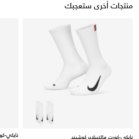
منتجات أخرى ستعجبك
نايكي-كور
نايكي-كورت مالتيبلاير كوشيند