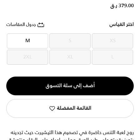
379.00 ر.ق
اختر القياس
جدول المقاسات
M
S
XS
M
S
XS
2XL
XL
L
2XL
XL
L
الكمية
أضف إلى سلة التسوق
1
القائمة المفضلة
روح لعبة التنس حاضرة في تصميم هذا التيشيرت حيث تجدينه