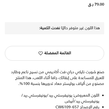
79.00 ر.ق
هذا اللون غير متوفر حاليًا
نفدت الكمية:
القائمة المفضلة
صنع شورت نايكي دراي-فت أكاديمي من نسيج ناعم وطارد
للعرق للمساعدة على إبقائك جافا أثناء اللعب. هذا المنتج
مصنوع من ألياف بوليستر معاد تدويرها بنسبة 100%.
اللون المعروض: يونيفرستي ريد/يونيفرستي ريد/
يونيفرستي ريد/أبيض
رقم الإصدار: CW6109-657