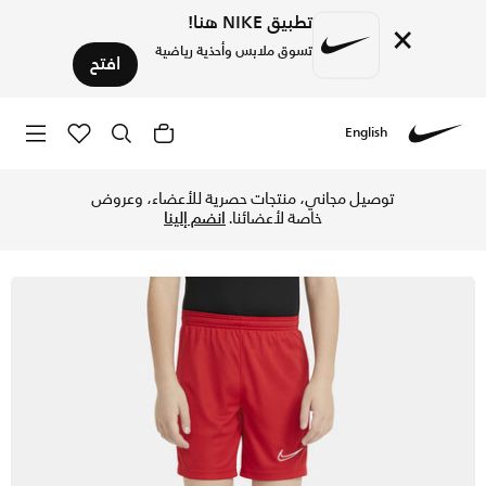
تطبيق NIKE هنا!
×
تسوق ملابس وأحذية رياضية
افتح
English
Nike
تسوق نايكي دراي-فت أكاديمي شورت كرة القدم نيت للأطفال الكب
توصيل مجاني، منتجات حصرية للأعضاء، وعروض
خاصة لأعضائنا.
انضم إلينا