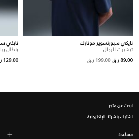
نايكي سبورتسوير مونارك
نايكي سب
تيشيرت للرجال
بنطال ري
d from
Price r
89.00 ر.ق
199.00 ر.ق
129.00 ر.ق
ابحث عن متجر
اشترك بنشرتنا الإلكترونية
مساعدة