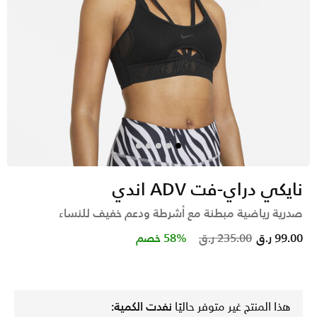
نايكي دراي-فت ADV اندي
صدرية رياضية مبطنة مع أشرطة ودعم خفيف للنساء
Price reduced from
to
99.00 ر.ق
235.00 ر.ق
58% خصم
هذا المنتج غير متوفر حاليًا
نفدت الكمية: