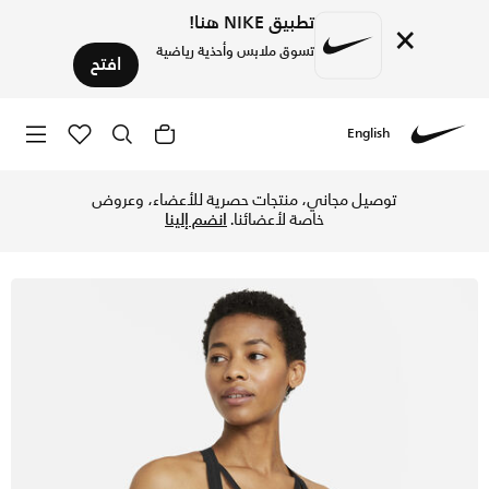
تطبيق NIKE هنا!
×
تسوق ملابس وأحذية رياضية
افتح
English
Nike
تسوق نايكي دراي-فت ADV اندي صدرية رياضية مبطنة مع أشرطة ودعم خفيف للنساء - أسود/دارك سموك جراي في قطر عبر موقع نايكي اونلاين، واكتشف أحدث التشكيلات والإصدارات الحصرية. احصل على توصيل وإرجاع مجاني✓ دفع نقداً ✓ عبر تطبيق تابي ✓ وغيرها من الوسائل.
توصيل مجاني، منتجات حصرية للأعضاء، وعروض
خاصة لأعضائنا.
انضم إلينا