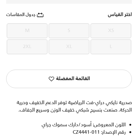
اختر القياس
جدول المقاسات
M
S
XS
M
S
XS
2XL
XL
L
2XL
XL
L
القائمة المفضلة
صدرية نايكي دراي-فت الرياضية توفر الدعم الخفيف وحرية
الحركة. صنعت بنسيج شبكي خفيف الوزن وسريع الجفاف.
اللون المعروض: أسود/دارك سموك جراي
رقم الإصدار: CZ4441-011