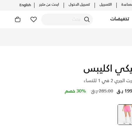
ساعدة
التسجيل
تسجيل الدخول
ابحث عن متجر
English
تخفيضات
يكي اكليبس
جري 2 في 1 للنساء
Price reduced from
to
1 ر.ق
285.00 ر.ق
30% خصم
وردي
selected