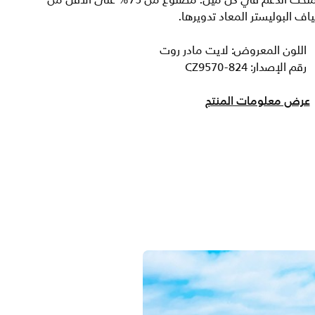
يمنحك الدعم في كل ميل. مصنوع من 75% على الأقل من
ياف البوليستر المعاد تدويرها.
اللون المعروض: لايت مادر روت
رقم الإصدار: CZ9570-824
عرض معلومات المنتج