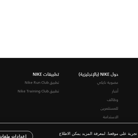
حول NIKE (بالإنجليزية)
تطبيقات NIKE
عضوية نايكي
تطبيق Nike Run Club
أخبار
تطبيق Nike Training Club
وظائف
للمستثمرين
الاستدامة
ربة على موقعنا. لمعرفة المزيد يمكن الاطلاع
إعدادات ملفات 
شروط الاستخدام