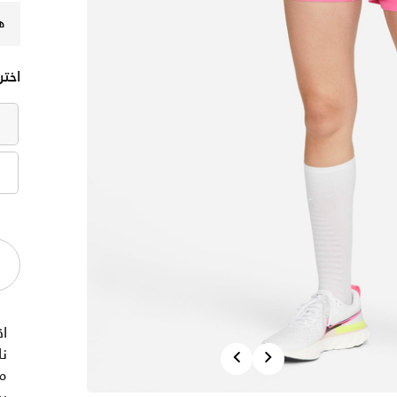
ه
اختر
ا
Previous
Next
نا
م