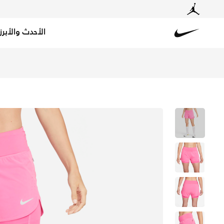
الأحدث والأبرز
Nike
تسوق نايكي اكليبس شورت الجري 2 في 1 للنساء - لايت مادر روت في قطر عبر موقع نايكي اونلاين، واكتشف أحدث التشكيلات والإصدارات الحصرية. احصل على توصيل وإرجاع مجاني✓ دفع نقداً ✓ عبر تطبيق تابي ✓ وغيرها من الوسائل.