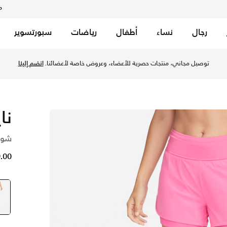
م
رجال
نساء
أطفال
رياضات
سبورتسوير
توصيل مجاني، منتجات حصرية للأعضاء، وعروض خاصة لأعضائنا.
انضم إلينا
نا
شورت ال
99.00