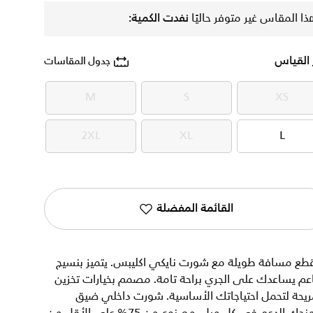
ذا المقاس غير متوفر حاليًا
نفدت الكمية:
 القياس
جدول المقاسات
M
S
XS
M
S
XS
2XL
XL
L
2XL
XL
L
القائمة المفضلة
قطع مسافة طويلة مع شورت نايكي اكليبس. يتميز بنسيج
عم يساعدك على الجري براحة تامة. مصمم بخيارات تخزين
ريحة لتحمل احتياجاتك الأساسية. شورت داخلي ضيق