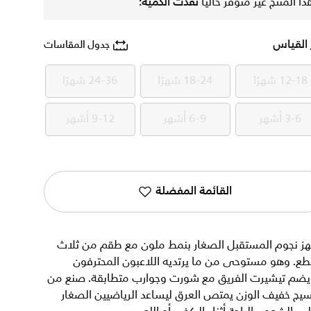
ذا المنتج غير متوفر حاليًا
نفدت الكمية:
 القياس
جدول المقاسات
12-18 شهرًا
18-24 شهرًا
24-36 شهرًا
12-18 شهرًا
18-24 شهرًا
24-36 شهرًا
3-6 أشهر
6-9 أشهر
9-12 أشهر
3-6 أشهر
6-9 أشهر
9-12 أشهر
القائمة المفضلة
هز نجوم المستقبل الصغار بنمط ملون مع طقم من ثلاث
ع. وهو مستوحى من ما يرتديه اللاعبون المحترفون
يضم تيشيرت الفريق مع شورت وجوارب متطابقة. صنع من
يج خفيف الوزن يمتص العرق ليساعد الرياضيين الصغار