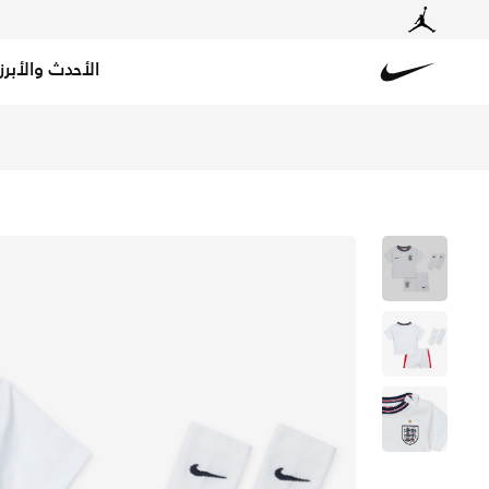
الأحدث والأبرز
Nike
تسوق إنجلترا 2026 ستيديوم الأساسي طقم كرة القدم نايكي من 3 قطع طبق الأصل للأطفال الصغار والرضع - أبيض/سبيد ريد/اوبسديان/اوبسديان في قطر عبر موقع نايكي اونلاين، واكتشف أحدث التشكيلات والإصدارات الحصرية. احصل على توصيل وإرجاع مجاني✓ دفع نقداً ✓ عبر تطبيق تابي ✓ وغيرها من الوسائل.