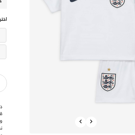
ه
اختر
ج
قط
Previous
Next
و
نس