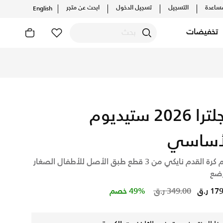
ساعدة
التسجيل
تسجيل الدخول
ابحث عن متجر
English
تخفيضات
إنجلترا 2026 ستيديوم
أساسي
طقم كرة القدم نايكي من 3 قطع طبق الأصل للأطفال الصغار
رضع
Price reduced from
to
1 ر.ق
349.00 ر.ق
49% خصم