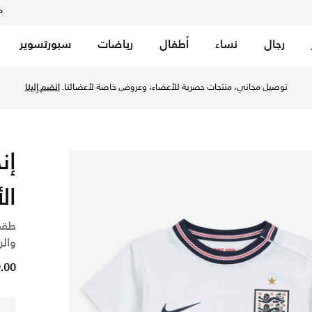
م
رجال
نساء
أطفال
رياضات
سبورتسوير
توصيل مجاني، منتجات حصرية للأعضاء، وعروض خاصة لأعضائنا.
انضم إلينا
ال
وال
79.00