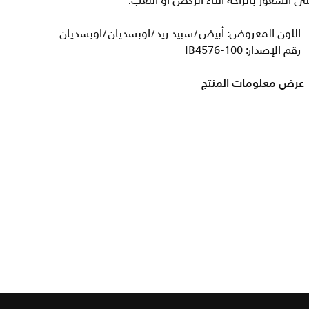
ى الشعور بالراحة أثناء الركض أو اللعب.
اللون المعروض: أبيض/سبيد ريد/اوبسديان/اوبسديان
رقم الإصدار: IB4576-100
عرض معلومات المنتج