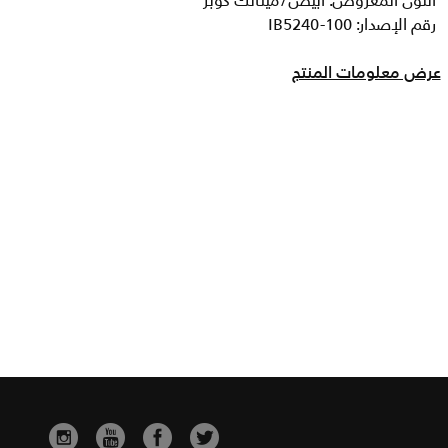
اللون المعروض: أبيض/ميتالك كوبر
رقم الإصدار: IB5240-100
عرض معلومات المنتج