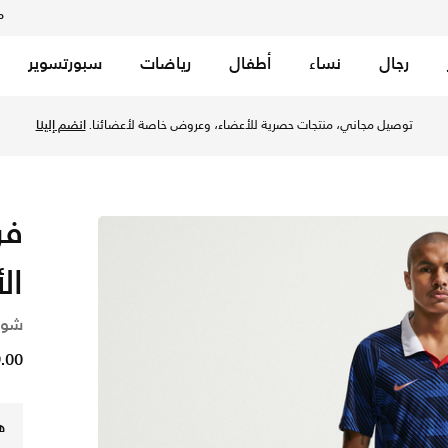
م
رجال
نساء
أطفال
رياضات
سبورتسوير
توصيل مجاني، منتجات حصرية للأعضاء، وعروض خاصة لأعضائنا.
انضم إلينا
ال
شور
99.00
ه