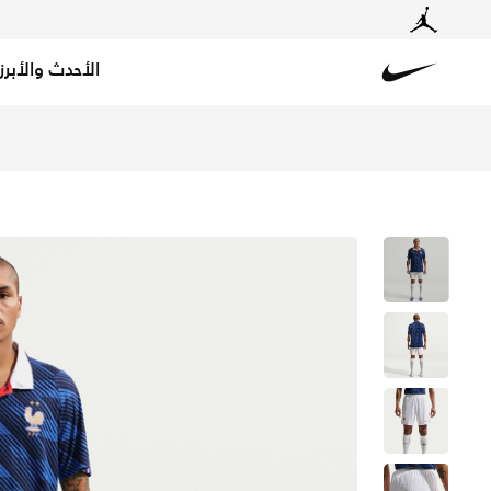
الأحدث والأبرز
Nike
تسوق فرنسا 27/2026 ماتش الأساسي شورت كرة القدم نايكي ايرو-فت الأصلي للرجال - أبيض/ميتالك كوبر في قطر عبر موقع نايكي اونلاين، واكتشف أحدث التشكيلات والإصدارات الحصرية. احصل على توصيل وإرجاع مجاني✓ دفع نقداً ✓ عبر تطبيق تابي ✓ وغيرها من الوسائل.