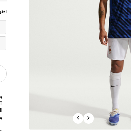
اختر
بد
ال
Previous
Next
يق