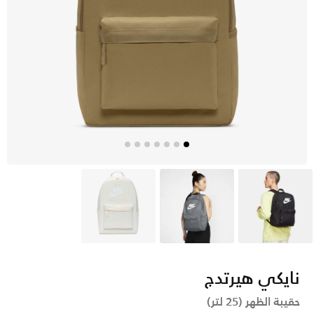
أسود
رمادي
ايفوري
نايكي هيرتدج
حقيبة الظهر (25 لتر)