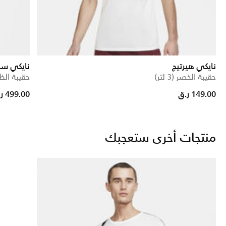
نايكي هيرتيج
نايكي سبور
حقيبة الخصر (3 لتر)
حقيبة الظهر (6
149.00 ر.ق
499.00 ر.ق
منتجات أخرى ستعجبك