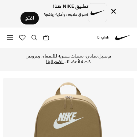
تطبيق NIKE هنا!
×
تسوق ملابس وأحذية رياضية
افتح
English
Nike
تسوق نايكي هيرتدج حقيبة الظهر (25 لتر) - باراشوت بيج/باراشوت بيج/ساميت وايت في قطر عبر موقع نايكي اونلاين، واكتشف أحدث التشكيلات والإصدارات الحصرية. احصل على توصيل وإرجاع مجاني✓ دفع نقداً ✓ عبر تطبيق تابي ✓ وغيرها من الوسائل.
توصيل مجاني، منتجات حصرية للأعضاء، وعروض
خاصة لأعضائنا.
انضم إلينا