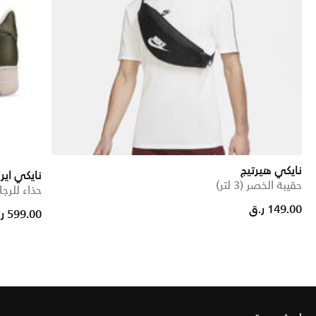
نايكي هيرتيج
نايكي اير فور
حقيبة الخصر (3 لتر)
حذاء للرجا
149.00 ر.ق
599.00 ر.ق