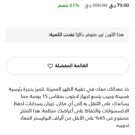
Price reduced from
to
79.00 ر.ق
200.00 ر.ق
61% خصم
هذا اللون غير متوفر حاليًا
نفدت الكمية:
القائمة المفضلة
خذ معداتك معك في حقيبة الظهر المميزة. تتميز بحجرة رئيسية
فسيحة وجيب يتسع لجهاز لابتوب بمقاس 15 بوصة مما
يساعدك على التنقل به إلى أي مكان. جيبان بسحابات لحفظ
الاكسسوارات والحفاظ على أغراضك منظمة. هذا المنتج
مصنوع من 65% على الأقل من ألياف البوليستر المعاد
تدويره.