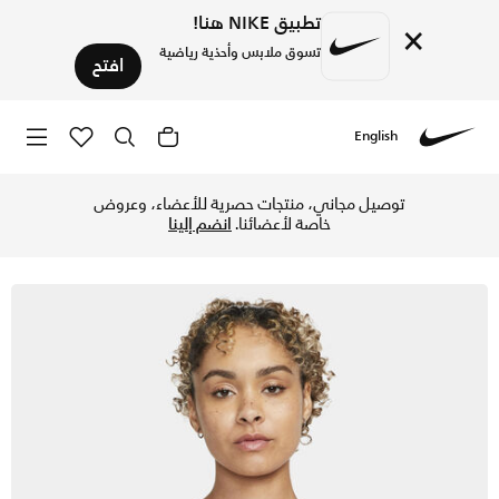
تطبيق NIKE هنا!
×
تسوق ملابس وأحذية رياضية
افتح
English
Nike
تسوق نايكي اندي صدرية رياضية جرافيك مبطنة بدعم خفيف للنساء 
توصيل مجاني، منتجات حصرية للأعضاء، وعروض
خاصة لأعضائنا.
انضم إلينا