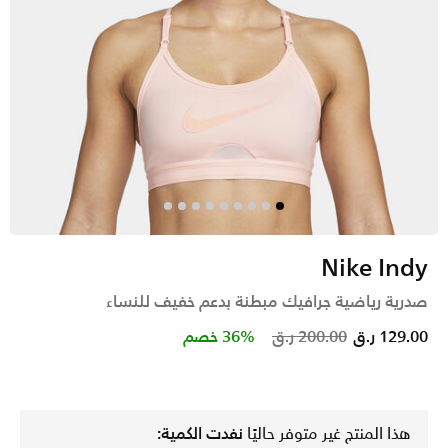
Nike Indy
صدرية رياضية جرافيك مبطنة بدعم خفيف للنساء
Price reduced from
to
129.00 ر.ق
200.00 ر.ق
36% خصم
هذا المنتج غير متوفر حاليًا
نفدت الكمية: