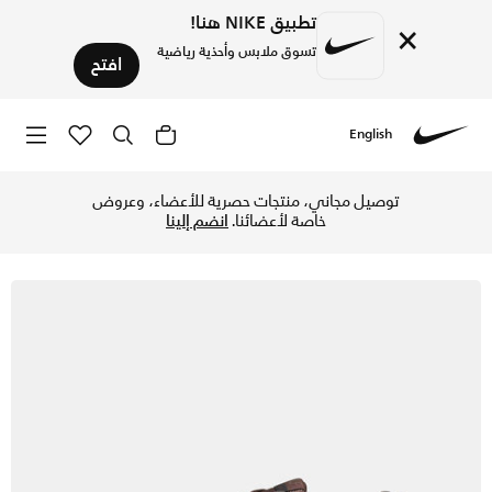
تطبيق NIKE هنا!
×
تسوق ملابس وأحذية رياضية
افتح
English
Nike
تسوق نايكي انيشيتر حذاء للرجال - باروك براون/ايرونستون/أسود
توصيل مجاني، منتجات حصرية للأعضاء، وعروض
خاصة لأعضائنا.
انضم إلينا