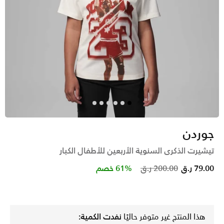
جوردن
تيشيرت الذكرى السنوية الأربعين للأطفال الكبار
Price reduced from
to
79.00 ر.ق
200.00 ر.ق
61% خصم
هذا المنتج غير متوفر حاليًا
نفدت الكمية: