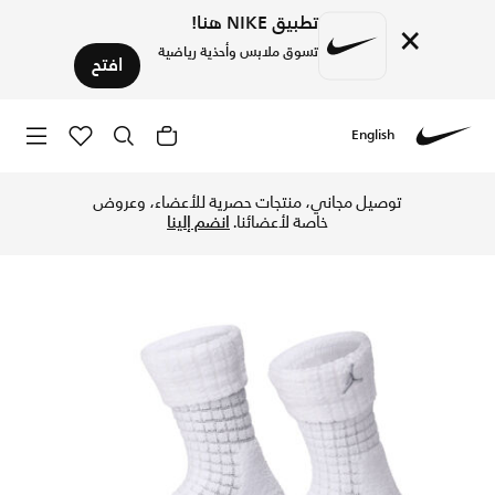
تطبيق NIKE هنا!
×
تسوق ملابس وأحذية رياضية
افتح
English
Nike
تسوق جوردن جوارب هوس (3 أزواج) - بينك بلوم في قطر عبر موقع نايكي اونلاين، واكتشف أحدث التشكيلات والإصدارات الحصرية. احصل على توصيل وإرجاع مجاني✓ دفع نقداً ✓ عبر تطبيق تابي ✓ وغيرها من الوسائل.
توصيل مجاني، منتجات حصرية للأعضاء، وعروض
خاصة لأعضائنا.
انضم إلينا