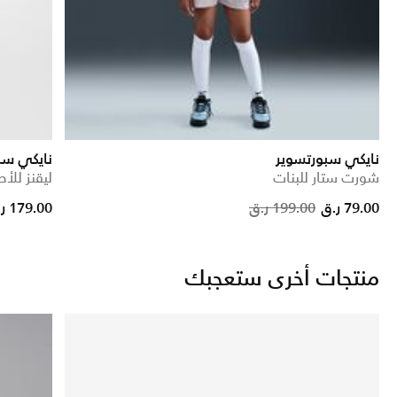
نايكي سبورتسوير
نايكي سب
شورت ستار للبنات
ليقنز للأط
Pric
79.00 ر.ق
199.00 ر.ق
179.00 ر.ق
منتجات أخرى ستعجبك