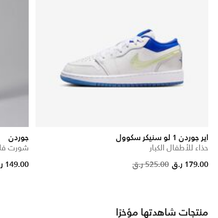
اير جوردن 1 لو سنيكر سكوول
جوردن
حذاء للأطفال الكبار
شورت فلا
d from
Price redu
to
179.00 ر.ق
525.00 ر.ق
149.00 ر.ق
منتجات شاهدتها مؤخرًا