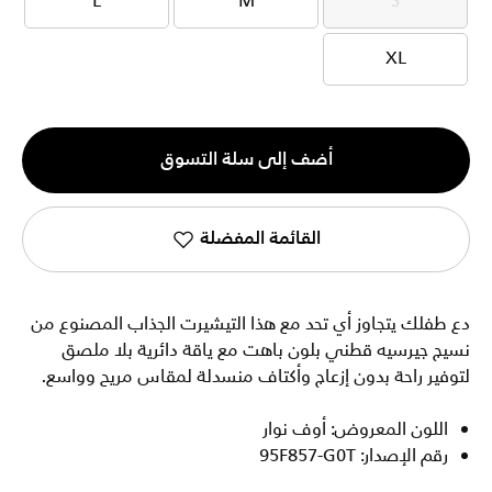
L
M
S
L
M
S
XL
XL
الكمية
أضف إلى سلة التسوق
1
القائمة المفضلة
دع طفلك يتجاوز أي تحد مع هذا التيشيرت الجذاب المصنوع من
نسيج جيرسيه قطني بلون باهت مع ياقة دائرية بلا ملصق
لتوفير راحة بدون إزعاج وأكتاف منسدلة لمقاس مريح وواسع.
اللون المعروض: أوف نوار
رقم الإصدار: 95F857-G0T