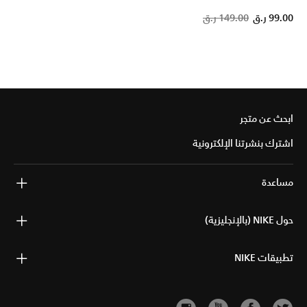
Pric
99.00 ر.ق
149.00 ر.ق
ابحث عن متجر
اشترك بنشرتنا الإلكترونية
مساعدة
حول NIKE (بالإنجليزية)
تطبيقات NIKE