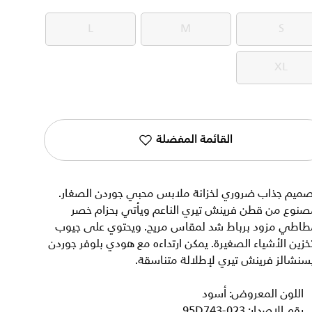
L
M
S
L
M
S
XL
XL
القائمة المفضلة
صميم جذاب ضروري لخزانة ملابس محبي جوردن الصغار.
صنوع من قطن فرينش تيري الناعم ويأتي بحزام خصر
طاطي مزود برباط شد لمقاس مريح. ويحتوي على جيوب
خزين الأشياء الصغيرة. يمكن ارتداءه مع هودي بلوفر جوردن
سنشالز فرينش تيري لإطلالة متناسقة.
اللون المعروض: أسود
رقم الإصدار: 95D743-023