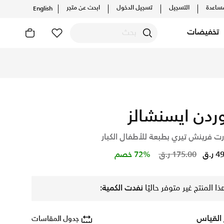
ساعدة
التسجيل
تسجيل الدخول
ابحث عن متجر
English
تخفيضات
 والإصدارات الحصرية. احصل على توصيل وإرجاع مجاني✓ دفع نقداً 
ردن ايسنشالز
 فرينش تيري بطبعة للأطفال الكبار
Price reduced from
to
ر.ق
175.00 ر.ق
72% خصم
ذا المنتج غير متوفر حاليًا
نفدت الكمية:
 القياس
جدول المقاسات