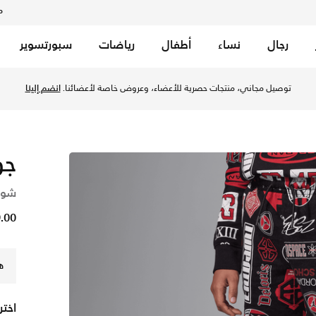
م
رجال
نساء
أطفال
رياضات
سبورتسوير
ر - أسود في قطر عبر موقع نايكي اونلاين، واكتشف أحدث التشكيلات
توصيل مجاني، منتجات حصرية للأعضاء، وعروض خاصة لأعضائنا.
انضم إلينا
جو
شورت
49.00 
ه
اختر