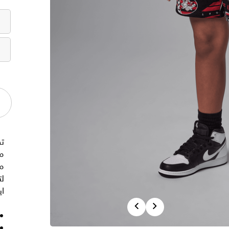
ت
م
م
لت
اي
Previous
Next