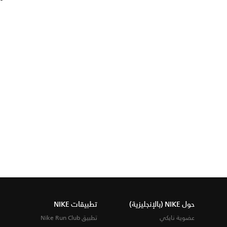
حول NIKE (بالإنجليزية)
تطبيقات NIKE
عضوية نايكي
تطبيق Nike Run Club