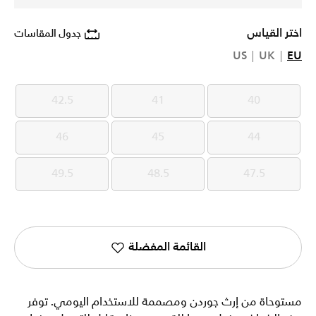
اختر القياس
جدول المقاسات
US
UK
EU
42.5
41
40
42.5
41
40
46
45
44
46
45
44
49.5
48.5
47.5
49.5
48.5
47.5
القائمة المفضلة
مستوحاة من إرث جوردن ومصممة للاستخدام اليومي. توفر