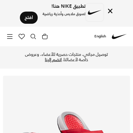
تطبيق NIKE هنا!
×
تسوق ملابس وأحذية رياضية
افتح
English
Nike
تسوق جوردن هايدرو 4 ريترو شبشب للرجال - فاير ريد/أبيض/أسود/سمنت جراي في قطر عبر موقع نايكي اونلاين، واكتشف أحدث التشكيلات والإصدارات الحصرية. احصل على توصيل وإرجاع مجاني✓ دفع نقداً ✓ عبر تطبيق تابي ✓ وغيرها من الوسائل.
توصيل مجاني، منتجات حصرية للأعضاء، وعروض
خاصة لأعضائنا.
انضم إلينا