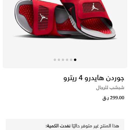
جوردن هايدرو 4 ريترو
شبشب للرجال
299.00 ر.ق
هذا المنتج غير متوفر حاليًا
نفدت الكمية: