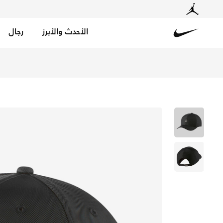
الأحدث والأبرز
رجال
Nike
تسوق جوردن جمبمان كلاسيك99 ميتال قبعة - أسود/أسود في قطر عبر موقع نايكي اونلاين، واكتشف أحدث التشكيلات والإصدارات الحصرية. احصل على توصيل وإرجاع مجاني✓ دفع نقداً ✓ عبر تطبيق تابي ✓ وغيرها من الوسائل.