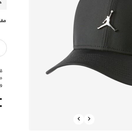
ه
مقا
مص
و
Previous
Next