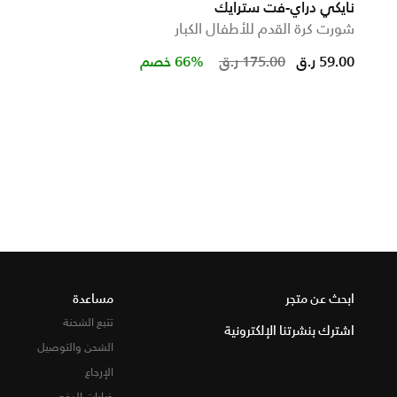
نايكي دراي-فت سترايك
شورت كرة القدم للأطفال الكبار
ed from
Price reduced
to
59.00 ر.ق
175.00 ر.ق
66% خصم
ابحث عن متجر
مساعدة
تتبع الشحنة
اشترك بنشرتنا الإلكترونية
الشحن والتوصيل
الإرجاع