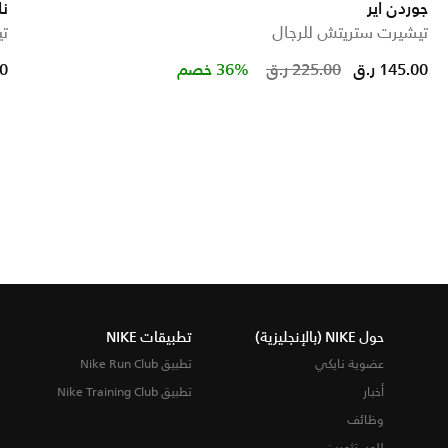
جوردن اير
نا
تيشيرت ستريتش للرجال
تي
Price reduc
to
145.00 ر.ق
225.00 ر.ق
36% خصم
00
حول NIKE (بالإنجليزية)
تطبيقات NIKE
عضوية نايكي
تطبيق Nike Run Club
أخبار
تطبيق Nike Training Club
وظائف