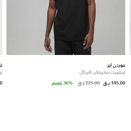
جوردن اير
نا
تيشيرت ستريتش للرجال
تي
Price reduc
to
145.00 ر.ق
225.00 ر.ق
36% خصم
00