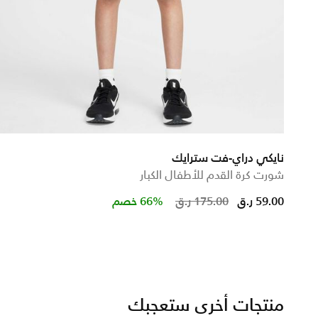
نايكي دراي-فت سترايك
شورت كرة القدم للأطفال الكبار
ed from
Price reduced
to
59.00 ر.ق
175.00 ر.ق
66% خصم
منتجات أخرى ستعجبك