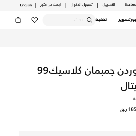
ساعدة
التسجيل
تسجيل الدخول
ابحث عن متجر
English
ورتسوير
تخفيضات
جوردن جمبمان كلاسيك99
تال
ة
1 ر.ق