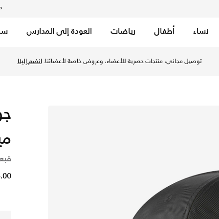
م
نساء
أطفال
رياضات
العودة إلى المدارس
سب
توصيل مجاني، منتجات حصرية للأعضاء، وعروض خاصة لأعضائنا.
انضم إلينا
مي
قبع
85.00