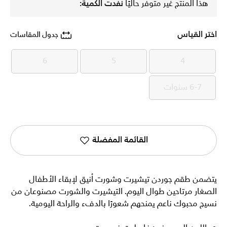
هذا المنتج غير متوفر حاليًا
نفدت الكمية:
اختر القياس
جدول المقاسات
6
5
4
6
5
4
6-7 سنوات
6-7 سنوات
القائمة المفضلة
يتضمن طقم جوردن تيشيرت وشورت أنيق لإبقاء الأطفال
الصغار مرتاحين طوال اليوم. التيشيرت والشورت مصنوعان من
نسيج محبوك ناعم يمنحهم شعورًا بالدفء والراحة اليومية.