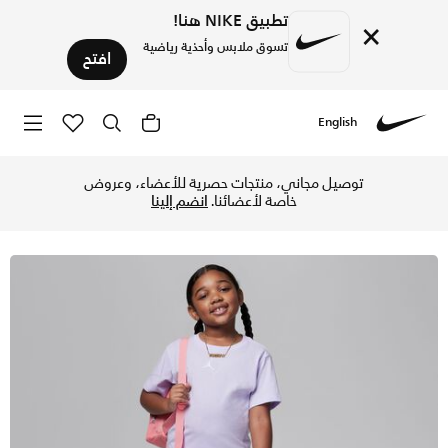
تطبيق NIKE هنا!
×
تسوق ملابس وأحذية رياضية
افتح
English
Nike
تسوق جوردن طقم شورت وتيشيرت للأطفال الصغار - فايوليت فروس
توصيل مجاني، منتجات حصرية للأعضاء، وعروض
خاصة لأعضائنا.
انضم إلينا