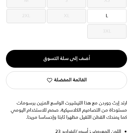
M
S
XS
M
S
XS
2XL
XL
L
2XL
XL
L
3XL
3XL
الكمية
أضف إلى سلة التسوق
1
القائمة المفضلة
ارتد إرث جوردن مع هذا التيشيرت الواسع المزين برسومات
مستوحاة من التصاميم الكلاسيكية. صمم للاستخدام اليومي
كما يمنحك القطن الثقيل مظهرا ثابتا وإحساسا مريحا.
اللون المعروض: أسود/إنفراريد 23