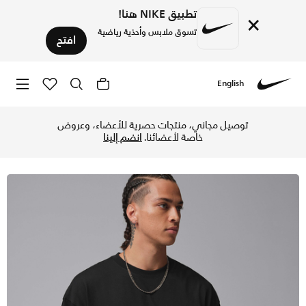
تطبيق NIKE هنا!
×
تسوق ملابس وأحذية رياضية
افتح
English
Nike
تسوق جوردن تيشيرت واسع للرجال - أسود/إنفراريد 23 في قطر عبر موقع نايكي اونلاين، واكتشف أحدث التشكيلات والإصدارات الحصرية. احصل على توصيل وإرجاع مجاني✓ دفع نقداً ✓ عبر تطبيق تابي ✓ وغيرها من الوسائل.
توصيل مجاني، منتجات حصرية للأعضاء، وعروض
خاصة لأعضائنا.
انضم إلينا