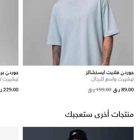
جوردن فلايت ايسنشالز
جوردن بر
تيشيرت واسع للرجال
تيشيرت ت
Pric
89.00 ر.ق
199.00 ر.ق
229.00 ر.ق
منتجات أخرى ستعجبك