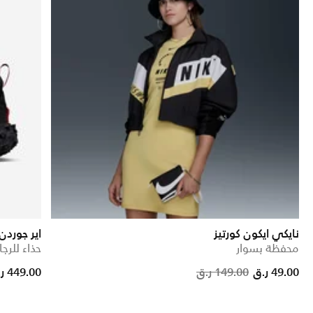
نايكي ايكون كورتيز
اير جوردن 1 ل
محفظة بسوار
حذاء للرجا
Price reduced from
to
Pric
49.00 ر.ق
149.00 ر.ق
449.00 ر.ق