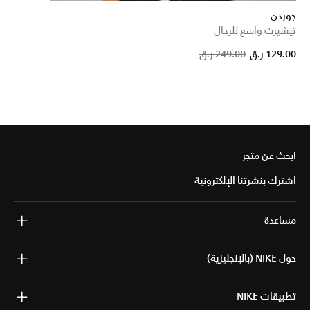
جوردن
تيشيرت واسع للرجال
P
129.00 ر.ق
249.00 ر.ق
ابحث عن متجر
اشترك بنشرتنا الإلكترونية
مساعدة
حول NIKE (بالإنجليزية)
تطبيقات NIKE