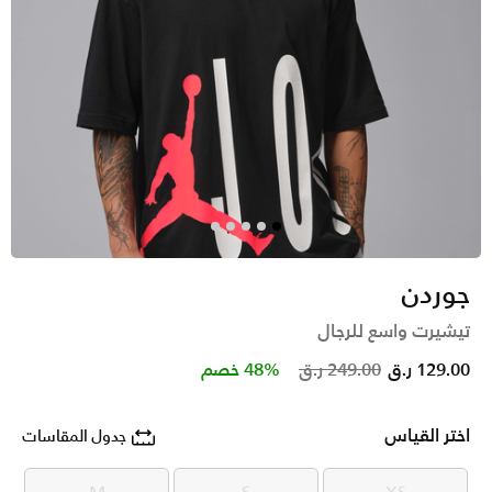
جوردن
تيشيرت واسع للرجال
Price reduced from
to
129.00 ر.ق
249.00 ر.ق
48% خصم
اختر القياس
جدول المقاسات