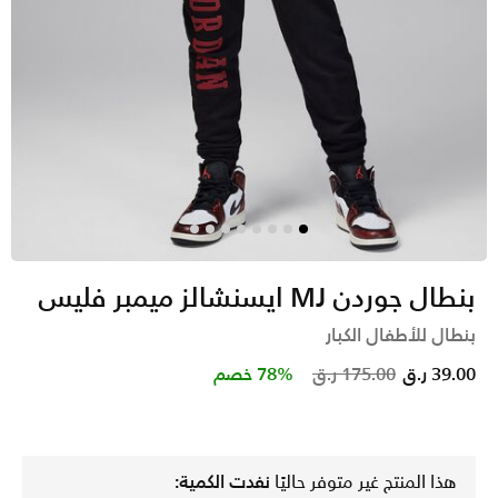
بنطال جوردن MJ ايسنشالز ميمبر فليس
بنطال للأطفال الكبار
Price reduced from
to
39.00 ر.ق
175.00 ر.ق
78% خصم
هذا المنتج غير متوفر حاليًا
نفدت الكمية: