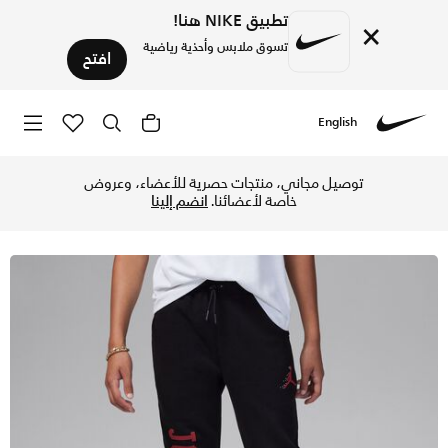
تطبيق NIKE هنا!
×
تسوق ملابس وأحذية رياضية
افتح
English
Nike
تسوق بنطال جوردن MJ ايسنشالز ميمبر فليس بنطال للأطفال الكبار - أسود في قطر عبر موقع نايكي اونلاين، واكتشف أحدث التشكيلات والإصدارات الحصرية. احصل على توصيل وإرجاع مجاني✓ دفع نقداً ✓ عبر تطبيق تابي ✓ وغيرها من الوسائل.
توصيل مجاني، منتجات حصرية للأعضاء، وعروض
خاصة لأعضائنا.
انضم إلينا