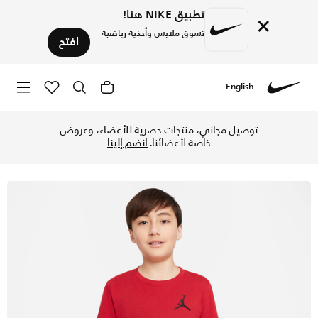
تطبيق NIKE هنا!
×
تسوق ملابس وأحذية رياضية
افتح
English
Nike
تسوق جوردن تيشيرت للأطفال الكبار (للأولاد) - جيم ريد في قطر 
توصيل مجاني، منتجات حصرية للأعضاء، وعروض
خاصة لأعضائنا.
انضم إلينا