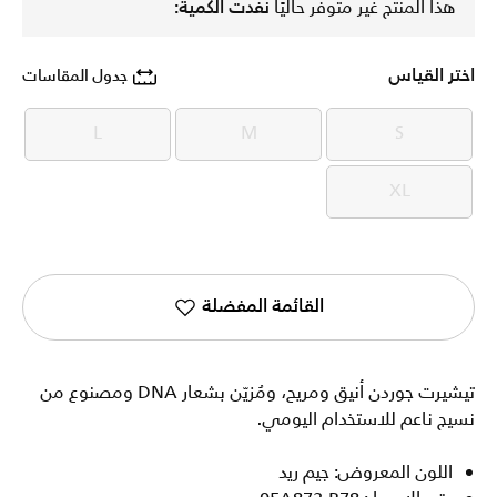
هذا المنتج غير متوفر حاليًا
نفدت الكمية:
اختر القياس
جدول المقاسات
L
M
S
L
M
S
XL
XL
القائمة المفضلة
تيشيرت جوردن أنيق ومريح، ومُزيّن بشعار DNA ومصنوع من
نسيج ناعم للاستخدام اليومي.
اللون المعروض: جيم ريد