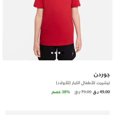
جوردن
تيشيرت للأطفال الكبار (للأولاد)
Price reduced from
to
49.00 ر.ق
79.00 ر.ق
38% خصم