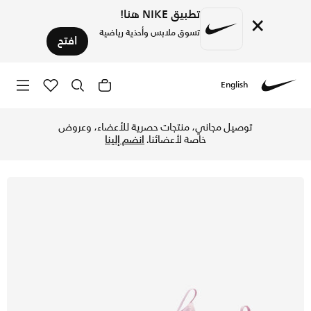
تطبيق NIKE هنا!
×
تسوق ملابس وأحذية رياضية
افتح
English
Nike
تسوق نايكي جونيور ميركيوريال فيبر 15 أكاديمي حذاء كرة القدم لملاعب العشب الصناعي للأطفال الصغار والكبار - بينك فوم/أسود في قطر عبر موقع نايكي اونلاين، واكتشف أحدث التشكيلات والإصدارات الحصرية. احصل على توصيل وإرجاع مجاني✓ دفع نقداً ✓ عبر تطبيق تابي ✓ وغيرها من الوسائل.
توصيل مجاني، منتجات حصرية للأعضاء، وعروض
خاصة لأعضائنا.
انضم إلينا