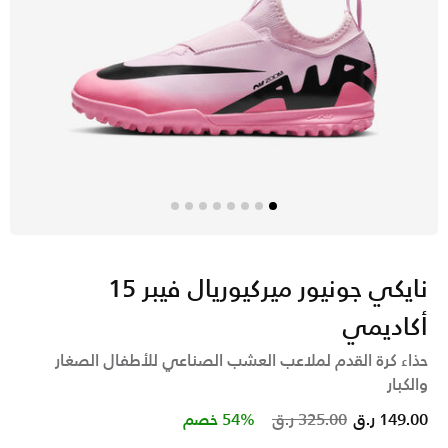
نايكي جونيور ميركيوريال فيبر 15
أكاديمي
حذاء كرة القدم لملاعب العشب الصناعي للأطفال الصغار
والكبار
Price reduced from
to
149.00 ر.ق
325.00 ر.ق
54% خصم