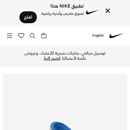
تطبيق NIKE هنا!
×
تسوق ملابس وأحذية رياضية
افتح
English
Nike
تسوق نايكي كاوا شبشب للأطفال الكبار/الصغار - هايبر كوبالت/أ
توصيل مجاني، منتجات حصرية للأعضاء، وعروض
خاصة لأعضائنا.
انضم إلينا