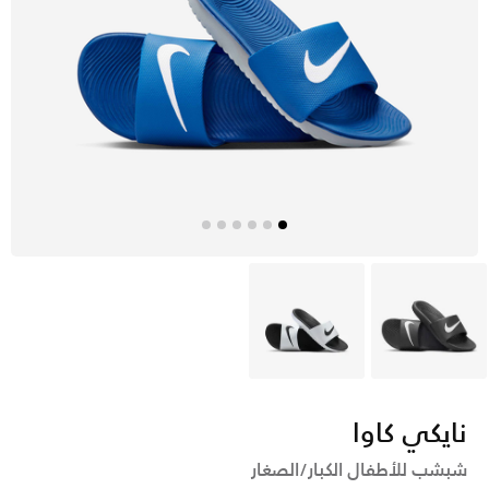
أسود
أبيض
نايكي كاوا
شبشب للأطفال الكبار/الصغار