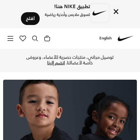
تطبيق NIKE هنا!
×
تسوق ملابس وأحذية رياضية
افتح
English
Nike
تسوق نايكي تيشيرت للأطفال الصغار - أسود/ميتاليك جولد في قطر
توصيل مجاني، منتجات حصرية للأعضاء، وعروض
خاصة لأعضائنا.
انضم إلينا