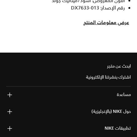
اللون المعروض: أسود/ميتاليك جولد
رقم الإصدار: DX7633-013
عرض معلومات المنتج
ابحث عن متجر
اشترك بنشرتنا الإلكترونية
مساعدة
حول NIKE (بالإنجليزية)
تطبيقات NIKE