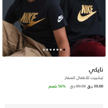
نايكي
تيشيرت للأطفال الصغار
Price reduced from
to
39.00 ر.ق
89.00 ر.ق
56% خصم