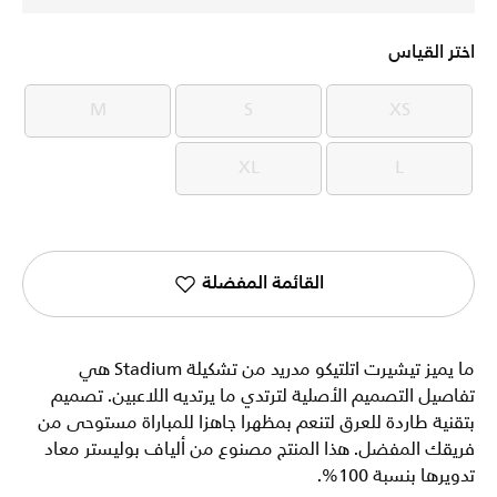
اختر القياس
M
S
XS
M
S
XS
XL
L
XL
L
القائمة المفضلة
ما يميز تيشيرت اتلتيكو مدريد من تشكيلة Stadium هي
تفاصيل التصميم الأصلية لترتدي ما يرتديه اللاعبين. تصميم
بتقنية طاردة للعرق لتنعم بمظهرا جاهزا للمباراة مستوحى من
فريقك المفضل. هذا المنتج مصنوع من ألياف بوليستر معاد
تدويرها بنسبة 100%.