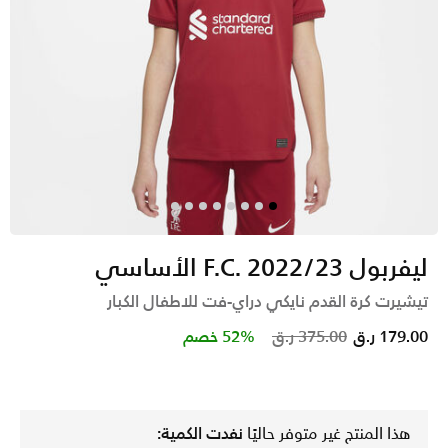
ليفربول F.C. 2022/23 الأساسي
تيشيرت كرة القدم نايكي دراي-فت للاطفال الكبار
Price reduced from
to
179.00 ر.ق
375.00 ر.ق
52% خصم
هذا المنتج غير متوفر حاليًا
نفدت الكمية: