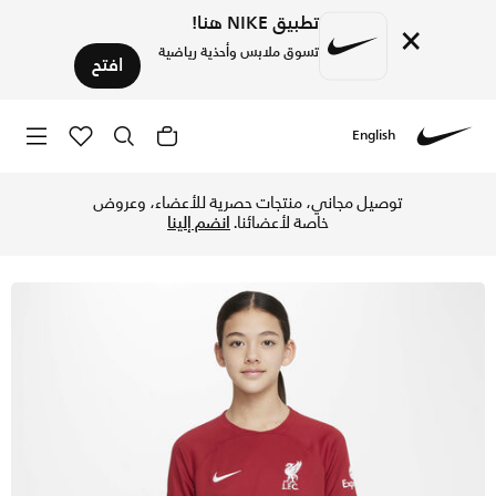
تطبيق NIKE هنا!
×
تسوق ملابس وأحذية رياضية
افتح
English
Nike
تسوق ليفربول F.C. 2022/23 الأساسي تيشيرت كرة القدم نايكي دراي-فت للاطفال الكبار - تاف ريد/تيم ريد/أبيض في قطر عبر موقع نايكي اونلاين، واكتشف أحدث التشكيلات والإصدارات الحصرية. احصل على توصيل وإرجاع مجاني✓ دفع نقداً ✓ عبر تطبيق تابي ✓ وغيرها من الوسائل.
توصيل مجاني، منتجات حصرية للأعضاء، وعروض
خاصة لأعضائنا.
انضم إلينا