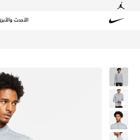
الأحدث والأبرز
Nike
تسوق نايكي تيشيرت الجري دراي-فت بنصف سحاب للرجال - سمو