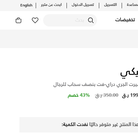
ساعدة
التسجيل
تسجيل الدخول
ابحث عن متجر
English
تخفيضات
التشكيلات والإصدارات الحصرية. احصل على توصيل وإرجاع مجاني✓ 
يكي
يرت الجري دراي-فت بنصف سحاب للرجال
Price reduced from
to
1 ر.ق
350.00 ر.ق
43% خصم
ذا المنتج غير متوفر حاليًا
نفدت الكمية: