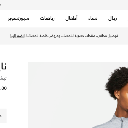
م
رجال
نساء
أطفال
رياضات
سبورتسوير
ك جراي/جراي فوج في قطر عبر موقع نايكي اونلاين، واكتشف أحدث 
توصيل مجاني، منتجات حصرية للأعضاء، وعروض خاصة لأعضائنا.
انضم إلينا
نا
تيش
99.00
ه