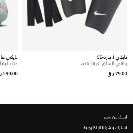
نايكي J جارد-CE
نايكي فانتوم 
واقي الساق لكرة القدم
حذاء كرة
from
79.00 ر.ق
599.00 ر.ق
ابحث عن متجر
اشترك بنشرتنا الإلكترونية