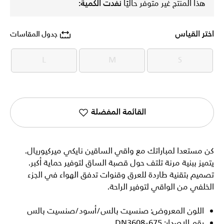
هذا المنتج غير متوفر حاليًا
نفدت الكمية:
اختر القياس
جدول المقاسات
L
M
S
L
M
S
القائمة المفضلة
كن مستعدا لمباراتك مع واقي الساقين نايكي ميركيوريال.
يتميز ببنية مرنة تلتف حول قصبة الساق لتوفير حماية أكبر.
تصميم بتقنية طاردة للعرق وقنوات تدفق الهواء في الجزء
الخلفي من الواقي لتوفير الراحة.
اللون المعروض: صنسيت بالس/أسود/صنسيت بالس
رقم الإصدار: DN3608-675