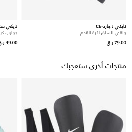
نايكي J جارد-CE
نايكي ست
واقي الساق لكرة القدم
جوارب كرة
Price reduced from
to
79.00 ر.ق
49.00 ر.ق
منتجات أخرى ستعجبك