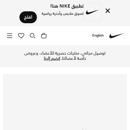
تطبيق NIKE هنا!
×
تسوق ملابس وأحذية رياضية
افتح
English
Nike
تسوق نايكي كورت ليجاسي كانفاس حذاء للنساء - أبيض/ساميت وا
توصيل مجاني، منتجات حصرية للأعضاء، وعروض
خاصة لأعضائنا.
انضم إلينا