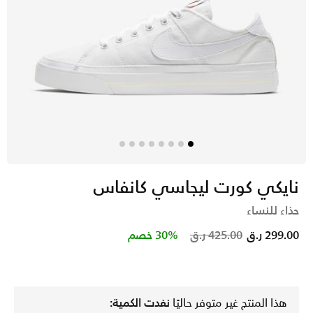
نايكي كورت ليجاسي كانفاس
حذاء للنساء
Price reduced from
to
299.00 ر.ق
425.00 ر.ق
30% خصم
هذا المنتج غير متوفر حاليًا
نفدت الكمية: