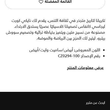
القائمة المفضلة
تكريمًا لتاريخ متجذر في ثقافة التنس، يقدم لك نايكي كورت
ليجاسي كانفاس تصميمًا كلاسيكيًا عصريًا يستحق الارتداء.
مصنوعة من نسيج متين ويتميز بخياطة تراثية وتصميم سووش
ريترو، ليتيح لك المزج بين الرياضة والموضة.
اللون المعروض: أبيض/ساميت وايت/أبيض
رقم الإصدار: CZ0294-100
عرض معلومات المنتج
ابحث عن متجر