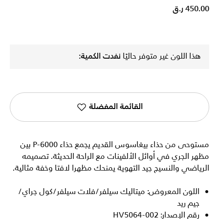
450.00 ر.ق
هذا اللون غير متوفر حاليًا
نفدت الكمية:
القائمة المفضلة
مستوحى من حذاء بيغاسوس القديم يجمع حذاء P-6000 بين
مظهر الجري في أوائل الألفينات مع الراحة الحديثة. تصميمه
الرياضي والنسيج جيد التهوية يمنحك مظهرا لافتا وخفة مثالية.
اللون المعروض: ميتاليك سيلفر/فلات سيلفر/كول جراي/
جيم ريد
رقم الإصدار: HV5064-002