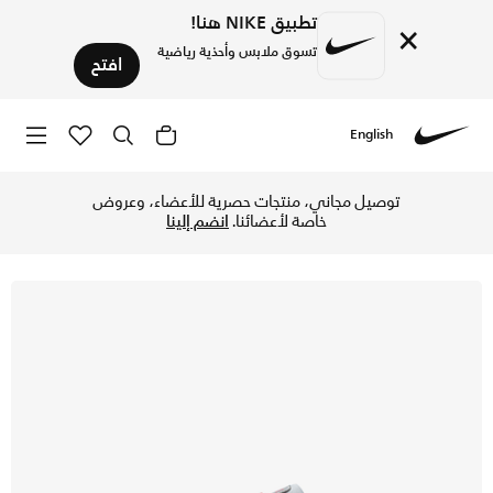
تطبيق NIKE هنا!
×
تسوق ملابس وأحذية رياضية
افتح
English
Nike
تسوق نايكي P-6000 حذاء للأطفال الكبار - ميتاليك سيلفر/فلات سيلفر/كول جراي/جيم ريد في قطر عبر موقع نايكي اونلاين، واكتشف أحدث التشكيلات والإصدارات الحصرية. احصل على توصيل وإرجاع مجاني✓ دفع نقداً ✓ عبر تطبيق تابي ✓ وغيرها من الوسائل.
توصيل مجاني، منتجات حصرية للأعضاء، وعروض
خاصة لأعضائنا.
انضم إلينا