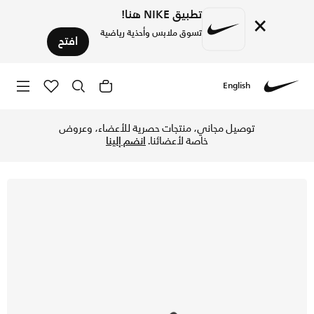
تطبيق NIKE هنا!
×
تسوق ملابس وأحذية رياضية
افتح
English
Nike
تسوق نايكي بيجاسوس 42 حذاء الجري على الطرق للأطفال الكبار - فولت تنت/بلاك سبروس/سافاير في قطر عبر موقع نايكي اونلاين، واكتشف أحدث التشكيلات والإصدارات الحصرية. احصل على توصيل وإرجاع مجاني✓ دفع نقداً ✓ عبر تطبيق تابي ✓ وغيرها من الوسائل.
توصيل مجاني، منتجات حصرية للأعضاء، وعروض
خاصة لأعضائنا.
انضم إلينا