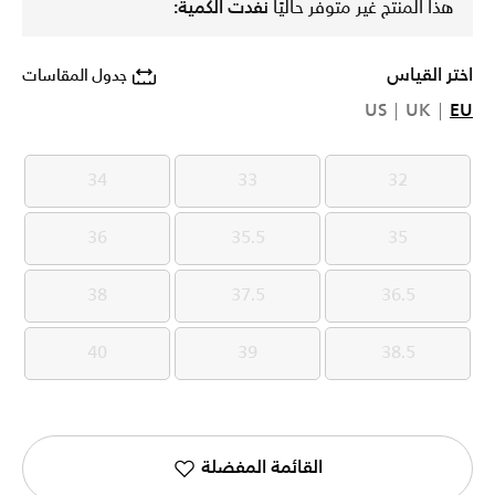
هذا المنتج غير متوفر حاليًا
نفدت الكمية:
اختر القياس
جدول المقاسات
US
UK
EU
34
33
32
34
33
32
36
35.5
35
36
35.5
35
38
37.5
36.5
38
37.5
36.5
40
39
38.5
40
39
38.5
القائمة المفضلة