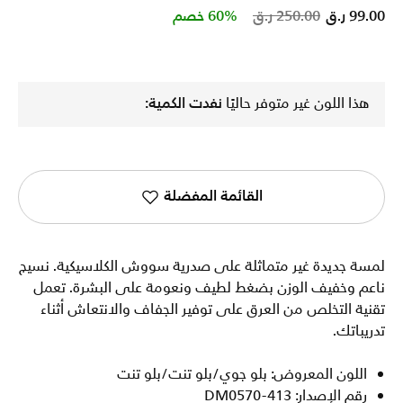
Price reduced from
to
99.00 ر.ق
250.00 ر.ق
60% خصم
هذا اللون غير متوفر حاليًا
نفدت الكمية:
القائمة المفضلة
لمسة جديدة غير متماثلة على صدرية سووش الكلاسيكية. نسيج
ناعم وخفيف الوزن بضغط لطيف ونعومة على البشرة. تعمل
تقنية التخلص من العرق على توفير الجفاف والانتعاش أثناء
تدريباتك.
اللون المعروض: بلو جوي/بلو تنت/بلو تنت
رقم الإصدار: DM0570-413