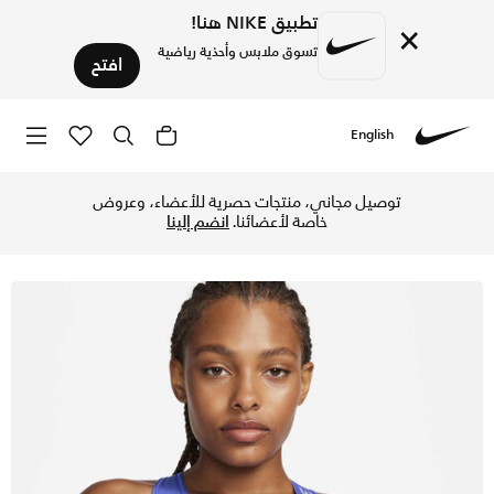
تطبيق NIKE هنا!
×
تسوق ملابس وأحذية رياضية
افتح
English
Nike
تسوق نايكي برو سووش صدرية رياضية ايسيميتريك بدعم متوسط للن
توصيل مجاني، منتجات حصرية للأعضاء، وعروض
خاصة لأعضائنا.
انضم إلينا