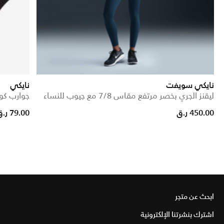
نايكي سويفت
نايكي
ليقنز الجري بخصر مرتفع مقاس 7/8 مع جيوب للنساء
جوارب كوشند 
450.00 ر.ق
79.00 ر.ق
ابحث عن متجر
اشترك بنشرتنا الإلكترونية