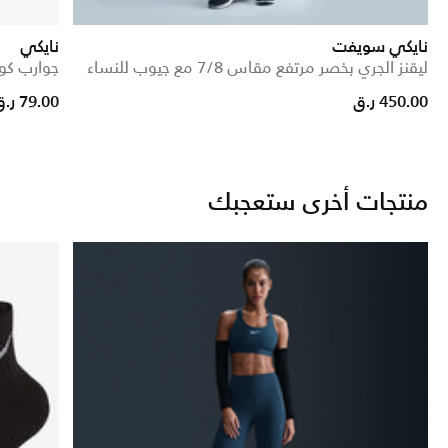
نايكي سويفت
نايكي
ليقنز الجري بخصر مرتفع مقاس 7/8 مع جيوب للنساء
جوارب كوشند 
450.00 ر.ق
79.00 ر.ق
منتجات أخرى ستعجبك