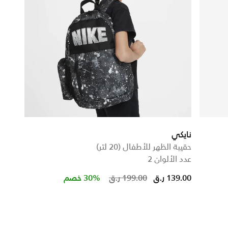
نايكي
حقيبة الظهر للأطفال (20 لتر)
عدد الألوان 2
Price reduced from
to
139.00 ر.ق
199.00 ر.ق
30% خصم