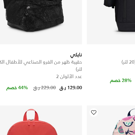
نايكي
لتر)
عدد الألوان 2
Price r
t
28% خصم
Price reduced from
to
129.00 ر.ق
229.00 ر.ق
44% خصم