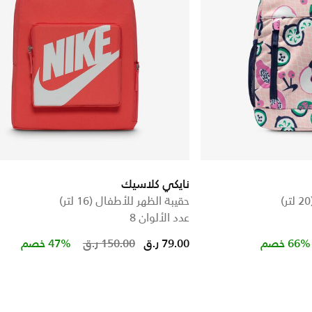
نايكي كلاسيك
حقيبة الظهر للأطفال (16 لتر)
عدد الألوان 8
Price reduced from
to
Price 
66% خصم
79.00 ر.ق
150.00 ر.ق
47% خصم