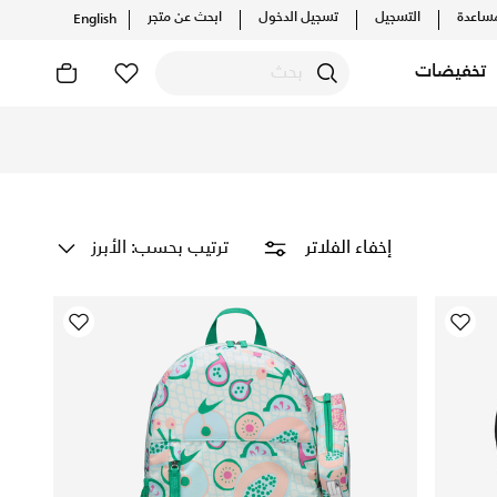
ساعدة
التسجيل
تسجيل الدخول
ابحث عن متجر
English
تخفيضات
ة لجميع الأنشطة. تسوق اليوم واستمتع ✔بتوصيل مجاني و✔إرجاع 
حصرية للأعضاء، وعروض خاصة لأعضائنا.
انضم إلينا
ترتيب بحسب: الأبرز