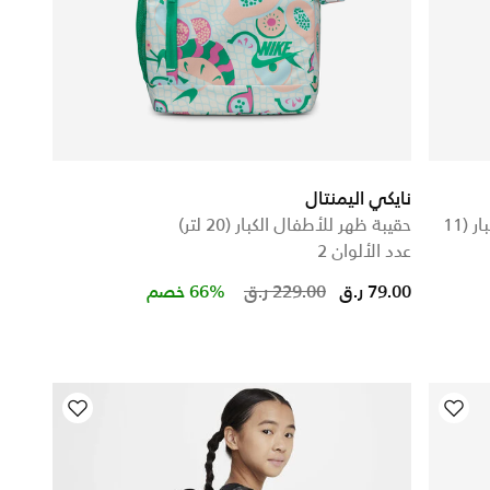
نايكي اليمنتال
حقيبة ظهر من الفرو الصناعي للأطفال الكبار (11
حقيبة ظهر للأطفال الكبار (20 لتر)
عدد الألوان 2
Price reduced from
to
79.00 ر.ق
229.00 ر.ق
66% خصم