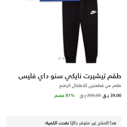
طقم تيشيرت نايكي سنو داي فليس
طقم من قطعتين للأطفال الرضّع
Price reduced from
to
39.00 ر.ق
200.00 ر.ق
81% خصم
هذا المنتج غير متوفر حاليًا
نفدت الكمية: