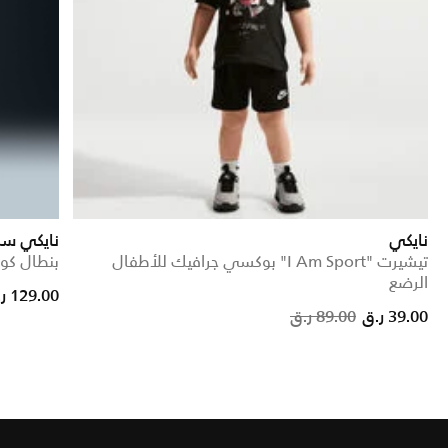
نايكي
نايكي سب
تيشيرت "I Am Sport" بوكسي جرافيك للأطفال
بنطال كوز
الرضع
from
129.00 ر.ق
Price reduced from
to
39.00 ر.ق
89.00 ر.ق