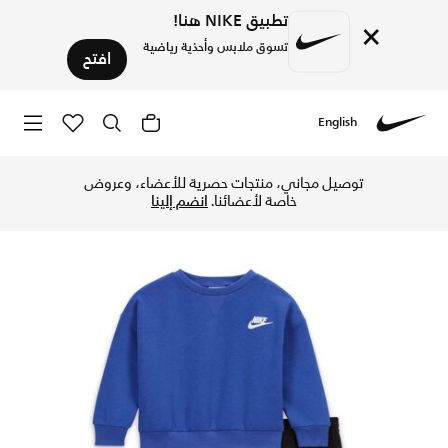
تطبيق NIKE هنا!
×
تسوق ملابس وأحذية رياضية
افتح
English
Nike
تسوق طقم تيشيرت نايكي سنو داي فليس طقم من قطعتين للأطفال ا
توصيل مجاني، منتجات حصرية للأعضاء، وعروض
خاصة لأعضائنا.
انضم إلينا