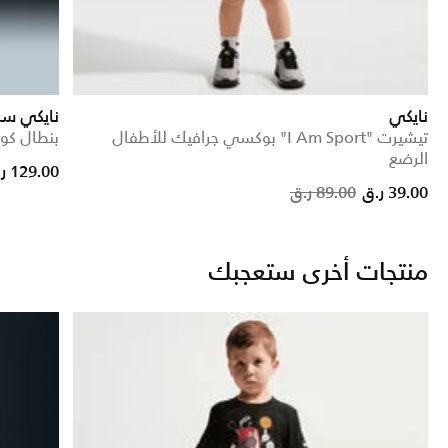
نايكي
نايكي سب
تيشيرت "I Am Sport" بوكسي جرافيك للأطفال
بنطال كوز
الرضع
from
129.00 ر.ق
Price reduced from
to
39.00 ر.ق
89.00 ر.ق
منتجات أخرى ستعجبك