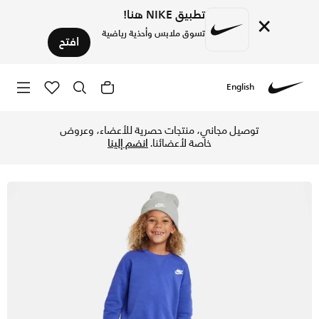
تطبيق NIKE هنا!
×
تسوق ملابس وأحذية رياضية
افتح
English
Nike
تسوق طقم تيشيرت نايكي سنو داي فليس طقم من قطعتين للأطفال 
توصيل مجاني، منتجات حصرية للأعضاء، وعروض
خاصة لأعضائنا.
انضم إلينا