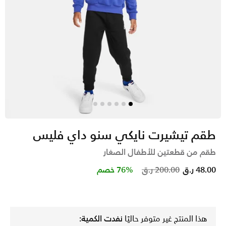
طقم تيشيرت نايكي سنو داي فليس
طقم من قطعتين للأطفال الصغار
Price reduced from
to
48.00 ر.ق
200.00 ر.ق
76% خصم
هذا المنتج غير متوفر حاليًا
نفدت الكمية: