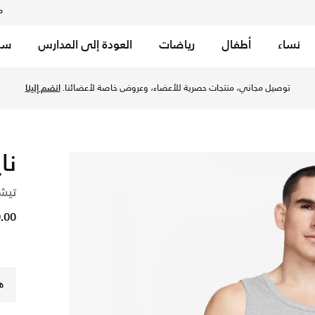
م
نساء
أطفال
رياضات
العودة إلى المدارس
سب
ك جراي هيذر/أسود في قطر عبر موقع نايكي اونلاين، واكتشف أحدث ا
توصيل مجاني، منتجات حصرية للأعضاء، وعروض خاصة لأعضائنا.
انضم إلينا
نا
تيشي
50.00
ه