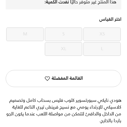
هذا المنتج غير متوفر حاليًا
نفدت الكمية:
اختر القياس
M
S
XS
M
S
XS
XL
L
XL
L
القائمة المفضلة
هودي نايكي سبورتسوير كلوب فليس بسحاب كامل وتصميم
كلاسيكي للإرتداء يومي مع نسيج فرينش تيري الناعم للغاية
من الداخل والدافئ لتتمكن من مواصلة اللعب عندما يكون الجو
باردا بالخارج.