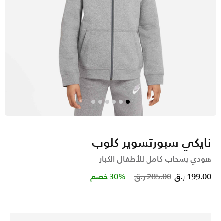
نايكي سبورتسوير كلوب
هودي بسحاب كامل للأطفال الكبار
Price reduced from
to
199.00 ر.ق
285.00 ر.ق
30% خصم