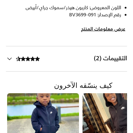
اللون المعروض: كاربون هيذر/سموك جراي/أبيض
رقم الإصدار: BV3699-091
عرض معلومات المنتج
التقييمات (2)