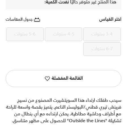
هذا المنتج غير متوفر حاليًا
نفدت الكمية:
اختر القياس
جدول المقاسات
3-4 سنوات
4-5 سنوات
5-6 سنوات
3-4 سنوات
4-5 سنوات
5-6 سنوات
6-7 سنوات
6-7 سنوات
القائمة المفضلة
سيحب طفلك ارتداء هذا السويتشيرت المصنوع من نسيج
فرينش تيري قطني/البوليستر الناعم. يتميز بقصة واسعة للراحة
مع أطراف وحاشية مطاطية. يمكن ارتداءه مع أي بنطال من
تشكيلة "Outside the Lines" للحصول على مظهر متناسق.