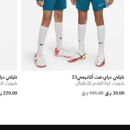
نايكي دراي-فت أكاديمي23
نايكي در
شورت كرة القدم للأطفال
شورت الجري 2 في 1 للرجال - 8
 from
Price re
to
39.00 ر.ق
105.00 ر.ق
229.00 ر.ق