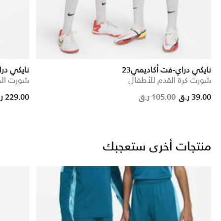
نايكي دراي-فت أكاديمي23
نايكي در
شورت كرة القدم للأطفال
شورت الجري 2 في 1 للرجال - 8
 from
Price re
to
39.00 ر.ق
105.00 ر.ق
229.00 ر.ق
منتجات أخرى ستعجبك