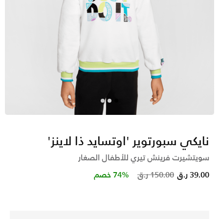
نايكي سبورتوير 'اوتسايد ذا لاينز'
سويتشيرت فرينش تيري للأطفال الصغار
Price reduced from
to
39.00 ر.ق
150.00 ر.ق
74% خصم