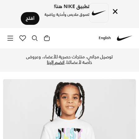
تطبيق NIKE هنا!
×
تسوق ملابس وأحذية رياضية
افتح
English
Nike
تسوق نايكي سبورتوير 'اوتسايد ذا لاينز' سويتشيرت فرينش تيري 
توصيل مجاني، منتجات حصرية للأعضاء، وعروض
خاصة لأعضائنا.
انضم إلينا