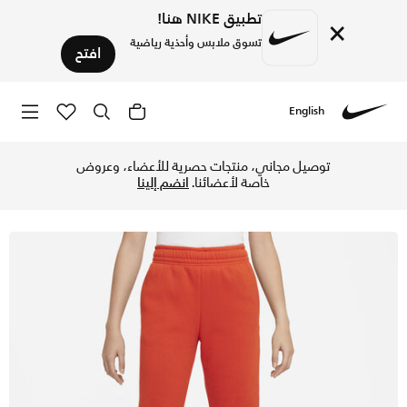
تطبيق NIKE هنا!
×
تسوق ملابس وأحذية رياضية
افتح
English
Nike
تسوق نايكي سبورتسوير بنطال اوفرسايزد فليس دانس للأطفال الكبا
توصيل مجاني، منتجات حصرية للأعضاء، وعروض
خاصة لأعضائنا.
انضم إلينا