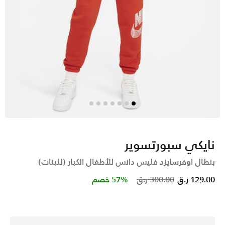
نايكي سبورتسوير
بنطال اوفرسايزد فليس دانس للأطفال الكبار (للبنات)
Price reduced from
to
129.00 ر.ق
300.00 ر.ق
57% خصم