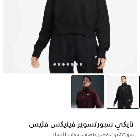
أسود
selected
وردي
نايكي سبورتسوير فينيكس فليس
سويتشيرت قصير بنصف سحاب للنساء