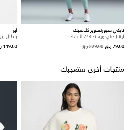
نايكي سبورتسوير كلاسيك
اير
ليقنز هاي-ويستد 7/8 للنساء
بنطال بر
reduced from
to
Price red
to
79.00 ر.ق
229.00 ر.ق
149.00 ر.ق
منتجات أخرى ستعجبك