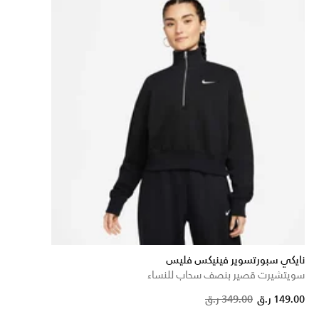
نايكي سبورتسوير فينيكس فليس
سويتشيرت قصير بنصف سحاب للنساء
Price reduce
to
149.00 ر.ق
349.00 ر.ق