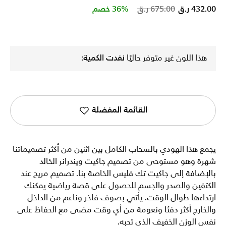
Price reduced from
to
432.00 ر.ق
675.00 ر.ق
36% خصم
هذا اللون غير متوفر حاليًا
نفدت الكمية:
القائمة المفضلة
يجمع هذا الهودي بالسحاب الكامل بين اثنين من أكثر تصميماتنا
شهرة وهو مستوحى من تصميم جاكيت ويندرانر الخالد
بالإضافة إلى جاكيت تك فليس الخاصة بنا. تصميم مريح عند
الكتفين والصدر والجسم للحصول على قصة رياضية يمكنك
ارتداءها طوال الوقت. يأتي بصوف فاخر وناعم من الداخل
والخارج أكثر دفئا ونعومة من أي وقت مضى مع الحفاظ على
نفس الوزن الخفيف الذي تحبه.