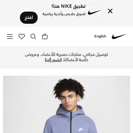
تطبيق NIKE هنا!
×
تسوق ملابس وأحذية رياضية
افتح
English
Nike
تسوق نايكي سبورتسوير تك فليس ويندرانر هودي بسحاب كامل للرج
توصيل مجاني، منتجات حصرية للأعضاء، وعروض
خاصة لأعضائنا.
انضم إلينا