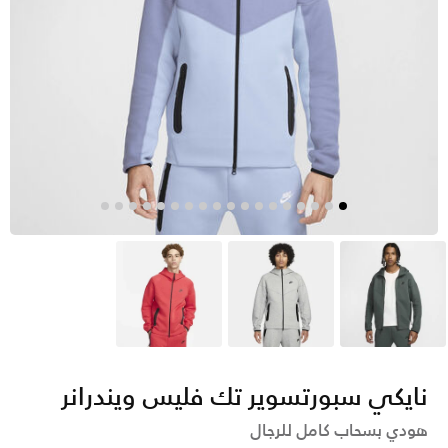
أخضر
رمادي
أحمر
نايكي سبورتسوير تك فليس ويندرانر
هودي بسحاب كامل للرجال