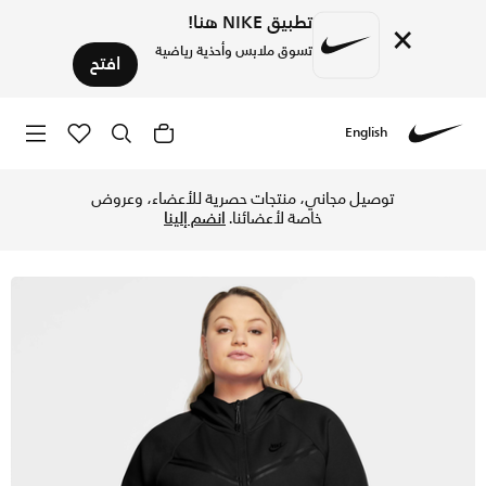
تطبيق NIKE هنا!
×
تسوق ملابس وأحذية رياضية
افتح
English
Nike
تسوق نايكي سبورتسوير تك فليس ويندرانر هودي بسحاب كامل للنس
توصيل مجاني، منتجات حصرية للأعضاء، وعروض
خاصة لأعضائنا.
انضم إلينا