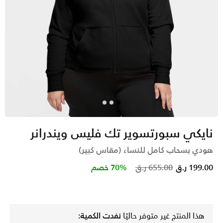
نايكي سبورتسوير تك فليس ويندرانر
هودي بسحاب كامل للنساء (مقاس كبير)
Price reduced from
to
199.00 ر.ق
655.00 ر.ق
70% خصم
هذا المنتج غير متوفر حاليًا
نفدت الكمية: