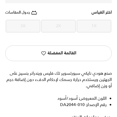
اختر القياس
جدول المقاسات
3X
2X
1X
3X
2X
1X
القائمة المفضلة
صنع هودي نايكي سبورتسوير تك فليس ويندرانر بنسيج على
الجهتين ويستخدم حرارة جسمك لإحكام الدفء دون إضافة حجم
أو وزن إضافي.
اللون المعروض: أسود/أسود
رقم الإصدار: DA2044-010