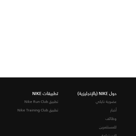
حول NIKE (بالإنجليزية)
تطبيقات NIKE
عضوية نايكي
تطبيق Nike Run Club
أخبار
تطبيق Nike Training Club
وظائف
للمستثمرين
الاستدامة