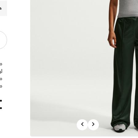
ه
م
لي
م
مت
Previous
Next