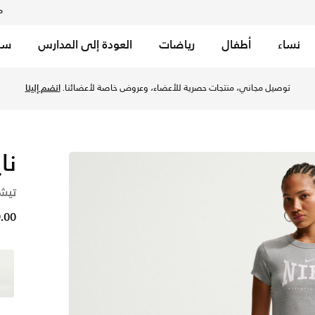
م
نساء
أطفال
رياضات
العودة إلى المدارس
سب
 في قطر عبر موقع نايكي اونلاين، واكتشف أحدث التشكيلات والإصد
توصيل مجاني، منتجات حصرية للأعضاء، وعروض خاصة لأعضائنا.
انضم إلينا
نا
تيش
99.00