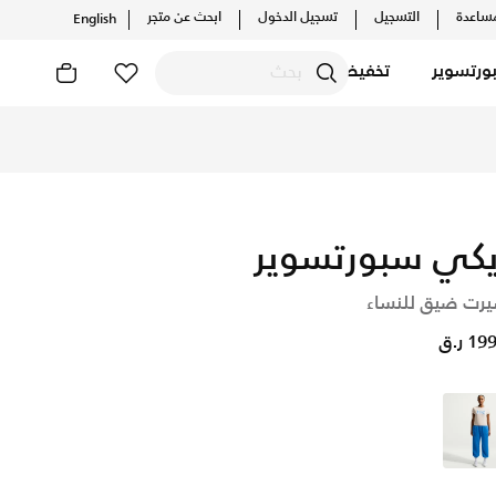
ساعدة
التسجيل
تسجيل الدخول
ابحث عن متجر
English
ورتسوير
تخفيضات
ارات الحصرية. احصل على توصيل وإرجاع مجاني✓ دفع نقداً ✓ عبر تط
يكي سبورتسوير
يرت ضيق للنساء
1 ر.ق
أبيض