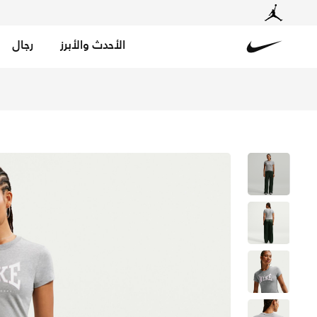
الأحدث والأبرز
رجال
Nike
تسوق نايكي سبورتسوير تيشيرت ضيق للنساء - دراك جراي هيذر