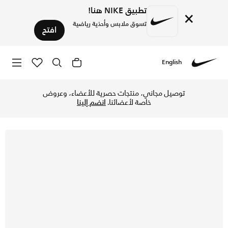
تطبيق NIKE هنا!
×
تسوق ملابس وأحذية رياضية
افتح
English
Nike
تسوق نايكي ستار رانر 4 حذاء للأطفال الصغار - هايبر رويال/أسود/أبيض/أبيض في قطر عبر موقع نايكي اونلاين، واكتشف أحدث التشكيلات والإصدارات الحصرية. احصل على توصيل وإرجاع مجاني✓ دفع نقداً ✓ عبر تطبيق تابي ✓ وغيرها من الوسائل.
توصيل مجاني، منتجات حصرية للأعضاء، وعروض
خاصة لأعضائنا.
انضم إلينا